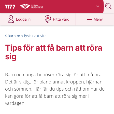
Du har valt region
Blekinge
.
Till startsidan för 1177
på 1177.se
på 1177.se
Meny
Logga in
Hitta vård
Barn och fysisk aktivitet
Tips för att få barn att röra
sig
Barn och unga behöver röra sig för att må bra.
Det är viktigt för bland annat kroppen, hjärnan
och sömnen. Här får du tips och råd om hur du
kan göra för att få barn att röra sig mer i
vardagen.