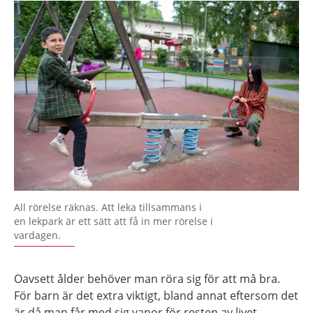
All rörelse räknas. Att leka tillsammans i
en lekpark är ett sätt att få in mer rörelse i
vardagen.
Oavsett ålder behöver man röra sig för att må bra.
För barn är det extra viktigt, bland annat eftersom det
är då man får med sig vanor för resten av livet.