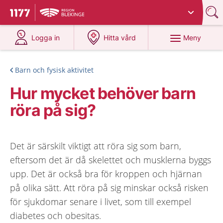
Du har valt region
Blekinge
.
Till startsidan för 1177
på 1177.se
på 1177.se
Meny
Logga in
Hitta vård
Barn och fysisk aktivitet
Hur mycket behöver barn
röra på sig?
Det är särskilt viktigt att röra sig som barn,
eftersom det är då skelettet och musklerna byggs
upp. Det är också bra för kroppen och hjärnan
på olika sätt. Att röra på sig minskar också risken
för sjukdomar senare i livet, som till exempel
diabetes och obesitas.