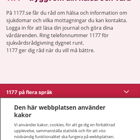
På 1177.se får du råd om hälsa och information om
sjukdomar och vilka mottagningar du kan kontakta.
Logga in för att läsa din journal och göra dina
vårdärenden. Ring telefonnummer 1177 för
sjukvårdsrådgivning dygnet runt.
1177 ger dig råd när du vill må bättre.
Visa inn
1177 på flera språk
Den här webbplatsen använder
Visa inn
Om 1177
kakor
Visa inn
Vi använder kakor, cookies, för att ge dig en förbättrad
Kontakt
upplevelse, sammanställa statistik och för att viss
nödvändig funktionalitet ska fungera på webbplatsen.