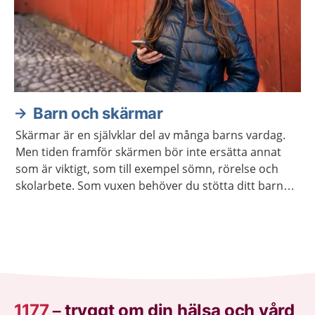
Barn och skärmar
Skärmar är en självklar del av många barns vardag.
Men tiden framför skärmen bör inte ersätta annat
som är viktigt, som till exempel sömn, rörelse och
skolarbete. Som vuxen behöver du stötta ditt barn
att lära sig använda skärm på ett sätt som hen mår
bra av.
1177
–
tryggt om din hälsa och vård