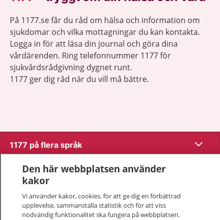
På 1177.se får du råd om hälsa och information om
sjukdomar och vilka mottagningar du kan kontakta.
Logga in för att läsa din journal och göra dina
vårdärenden. Ring telefonnummer 1177 för
sjukvårdsrådgivning dygnet runt.
1177 ger dig råd när du vill må bättre.
Visa inn
1177 på flera språk
Den här webbplatsen använder
Visa inn
Om 1177
kakor
Visa inn
Vi använder kakor, cookies, för att ge dig en förbättrad
Kontakt
upplevelse, sammanställa statistik och för att viss
nödvändig funktionalitet ska fungera på webbplatsen.