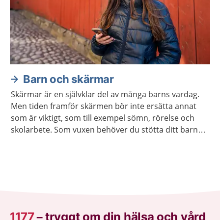
Barn och skärmar
Skärmar är en självklar del av många barns vardag.
Men tiden framför skärmen bör inte ersätta annat
som är viktigt, som till exempel sömn, rörelse och
skolarbete. Som vuxen behöver du stötta ditt barn
att lära sig använda skärm på ett sätt som hen mår
bra av.
1177
–
tryggt om din hälsa och vård