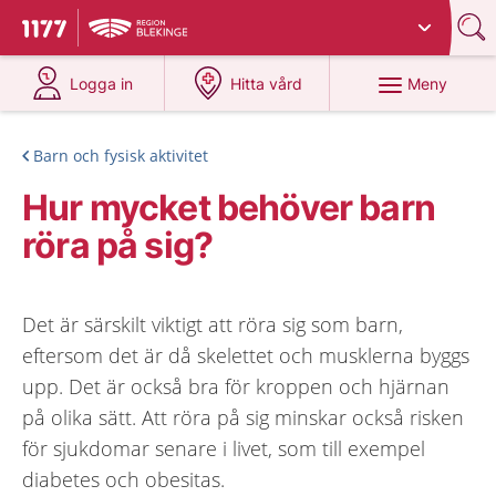
Du har valt region
Blekinge
.
Till startsidan för 1177
på 1177.se
på 1177.se
Meny
Logga in
Hitta vård
Barn och fysisk aktivitet
Hur mycket behöver barn
röra på sig?
Det är särskilt viktigt att röra sig som barn,
eftersom det är då skelettet och musklerna byggs
upp. Det är också bra för kroppen och hjärnan
på olika sätt. Att röra på sig minskar också risken
för sjukdomar senare i livet, som till exempel
diabetes och obesitas.