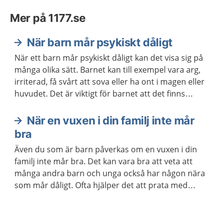
Mer på 1177.se
När barn mår psykiskt dåligt
När ett barn mår psykiskt dåligt kan det visa sig på
många olika sätt. Barnet kan till exempel vara arg,
irriterad, få svårt att sova eller ha ont i magen eller
huvudet. Det är viktigt för barnet att det finns
vuxna som lyssnar och ger stöd. Ibland behövs
också stöd och hjälp från sjukvården eller
När en vuxen i din familj inte mår
kommunen.
bra
Även du som är barn påverkas om en vuxen i din
familj inte mår bra. Det kan vara bra att veta att
många andra barn och unga också har någon nära
som mår dåligt. Ofta hjälper det att prata med
någon.