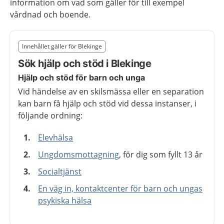
information om vad som gäller för till exempel
vårdnad och boende.
Slut på det regionala tillägget från region Blekinge
Innehållet gäller för Blekinge
Nedan innehåll gäller region Blekinge
Sök hjälp och stöd i Blekinge
Hjälp och stöd för barn och unga
Vid händelse av en skilsmässa eller en separation
kan barn få hjälp och stöd vid dessa instanser, i
följande ordning:
Elevhälsa
Ungdomsmottagning
, för dig som fyllt 13 år
Socialtjänst
En väg in, kontaktcenter för barn och ungas
psykiska hälsa