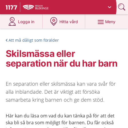
Du har valt region
Blekinge
.
Till startsidan för 1177
på 1177.se
på 1177.se
Meny
Logga in
Hitta vård
Att må dåligt som förälder
Skilsmässa eller
separation när du har barn
En separation eller skilsmässa kan vara svår för
alla inblandade. Det är viktigt att försöka
samarbeta kring barnen och ge dem stöd.
Här kan du läsa om vad du kan tänka på för att det
ska bli så bra som möjligt för barnen. Du får också