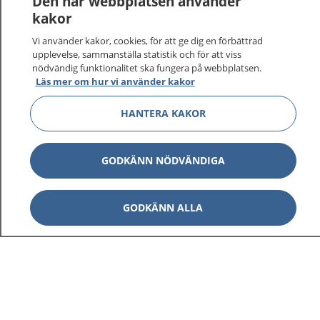
Den här webbplatsen använder
kakor
Vi använder kakor, cookies, för att ge dig en förbättrad
upplevelse, sammanställa statistik och för att viss
nödvändig funktionalitet ska fungera på webbplatsen.
Visa inn
1177 på flera språk
Läs mer om hur vi använder kakor
HANTERA KAKOR
Visa inn
Om 1177
Visa inn
Kontakt
GODKÄNN NÖDVÄNDIGA
GODKÄNN ALLA
Behandling av personuppgifter
Hantering av kakor
Inställningar för kakor