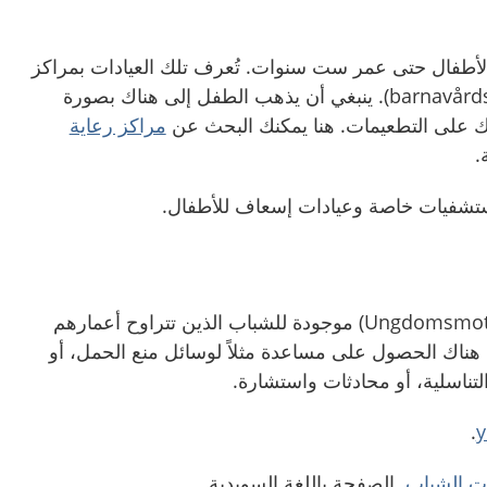
لأطفال حتى عمر ست سنوات. تُعرف تلك العيادات بمراكز
رعاية الطفولة (barnavårdscentraler). ينبغي أن يذهب الطفل إلى هناك بصورة
 على التطعيمات. هنا يمكنك البحث عن
مراكز رعاية
.
تشفيات خاصة وعيادات إسعاف للأطفال.
عيادة الشباب (Ungdomsmottagningen) موجودة للشباب الذين تتراوح أعمارهم
نة. يمكنك هناك الحصول على مساعدة مثلاً لوسائل منع الحمل، أو
تناسلية، أو محادثات واستشارة.
.
ت الشباب
. الصفحة باللغة السويدية.