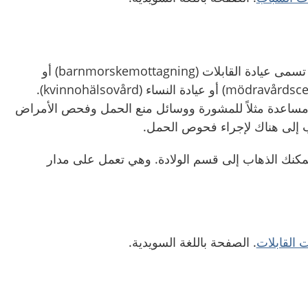
يوجد عيادات خاصة للنساء. تسمى عيادة القابلات (barnmorskemottagning) أو
مركز رعاية الأمومة (mödravårdscentral) أو عيادة النساء (kvinnohälsovård).
ساعدة مثلاً للمشورة ووسائل منع الحمل وفحص الأمراض
اب إلى هناك لإجراء فحوص الحمل.
يمكنك الذهاب إلى قسم الولادة. وهي تعمل على مدار
 القابلات
. الصفحة باللغة السويدية.