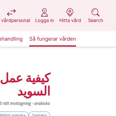
at 1177.se
at 1177.se
at 1177.se
at 1177.se
 vårdpersonal
Logga in
Hitta vård
Search
ehandling
Så fungerar vården
كيفية عمل 
السويد
å rätt mottagning - arabiska
ättläst svenska
Svenska