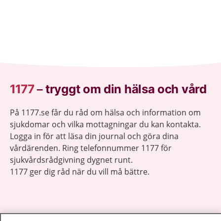
1177
–
tryggt om din hälsa och vård
På 1177.se får du råd om hälsa och information om
sjukdomar och vilka mottagningar du kan kontakta.
Logga in för att läsa din journal och göra dina
vårdärenden. Ring telefonnummer 1177 för
sjukvårdsrådgivning dygnet runt.
1177 ger dig råd när du vill må bättre.