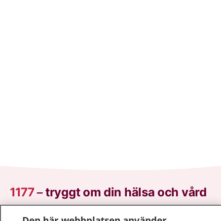
1177
–
tryggt om din hälsa och vård
På 1177.se får du råd om hälsa och information om
Den här webbplatsen använder