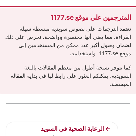
المترجمين على موقع ‎1177.se‎
تعتمد الترجمات على نصوص سويدية مبسطة سهلة
القراءة، مما يعني أنها مختصرة وواضحة. نحرص على ذلك
لضمان وصول أكبر عدد ممكن من المستخدمين إلى
موقع
‎1177.se‎
واستخدامه.
كما تتوفر نسخة أطول من معظم المقالات باللغة
السويدية، يمكنكم العثور على رابط لها في بداية المقالة
المبسطة.
Current articles
الرعاية الصحية في السويد