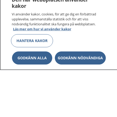
sjukdomar och vilka mottagningar du kan kontakta.
kakor
Logga in för att läsa din journal och göra dina
Vi använder kakor, cookies, för att ge dig en förbättrad
vårdärenden. Ring telefonnummer 1177 för
upplevelse, sammanställa statistik och för att viss
sjukvårdsrådgivning dygnet runt.
nödvändig funktionalitet ska fungera på webbplatsen.
1177 ger dig råd när du vill må bättre.
Läs mer om hur vi använder kakor
HANTERA KAKOR
GODKÄNN ALLA
GODKÄNN NÖDVÄNDIGA
Show co
1177 på flera språk
Show co
Om 1177
Show co
Kontakt
Behandling av personuppgifter