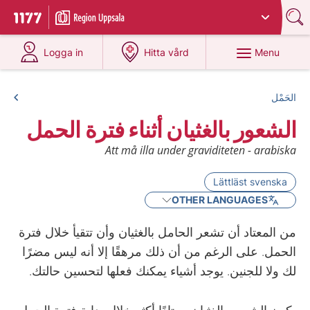
Du har valt region
Uppsala län
.
To start page for 1177
at 1177.se
at 1177.se
Menu
Logga in
Hitta vård
الحَمْل
الشعور بالغثيان أثناء فترة الحمل
Att må illa under graviditeten - arabiska
Lättläst svenska
OTHER LANGUAGES
من المعتاد أن تشعر الحامل بالغثيان وأن تتقيأ خلال فترة
الحمل. على الرغم من أن ذلك مرهقًا إلا أنه ليس مضرًا
لك ولا للجنين. يوجد أشياء يمكنك فعلها لتحسين حالتك.