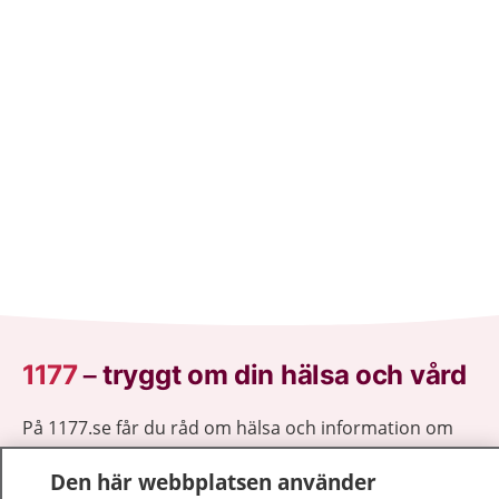
1177
–
tryggt om din hälsa och vård
På 1177.se får du råd om hälsa och information om
sjukdomar och vilka mottagningar du kan kontakta.
Den här webbplatsen använder
Logga in för att läsa din journal och göra dina