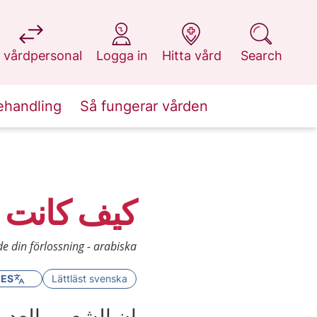
at 1177.se
at 1177.se
at 1177.se
at 1177.se
 vårdpersonal
Logga in
Hitta vård
Search
ehandling
Så fungerar vården
كيف كانت خ
e din förlossning - arabiska
GES
Lättläst svenska
إن الشعور بالعدي