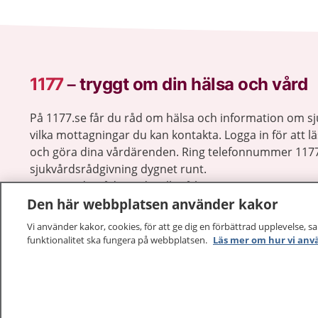
1177
–
tryggt om din hälsa och vård
På 1177.se får du råd om hälsa och information om 
vilka mottagningar du kan kontakta. Logga in för att lä
och göra dina vårdärenden. Ring telefonnummer 1177
sjukvårdsrådgivning dygnet runt.
1177 ger dig råd när du vill må bättre.
Den här webbplatsen använder kakor
Vi använder kakor, cookies, för att ge dig en förbättrad upplevelse, s
funktionalitet ska fungera på webbplatsen.
Läs mer om hur vi anv
1177 – en tjänst från
Inera.