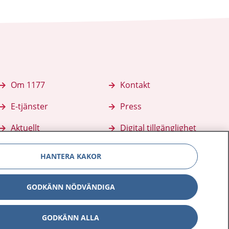
Om 1177
Kontakt
E-tjänster
Press
Aktuellt
Digital tillgänglighet
HANTERA KAKOR
GODKÄNN NÖDVÄNDIGA
GODKÄNN ALLA
Inställningar för kakor
av personuppgifter
Hantering av kakor