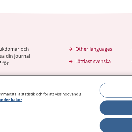
sjukdomar och
Other languages
sa din journal
Lättläst svenska
 för
ammanställa statistik och för att viss nödvändig
änder kakor
Behandling 