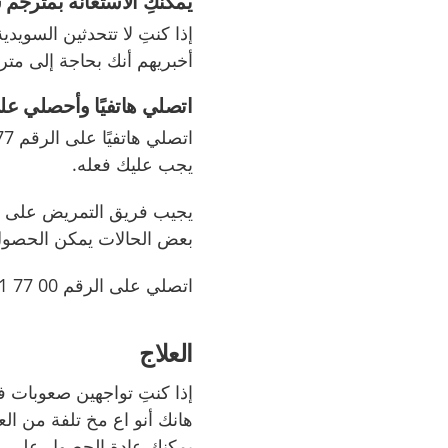
يمكنكِ الاستعانة بمترجم
إذا كنتِ لا تتحدثين السويد
أخبريهم أنك بحاجة إلى م
اتصلي هاتفيًا وأحصلي ع
اتصلي هاتفيًا على الرقم
77
يجب عليك فعله
.
يجيب فريق التمريض على ا
بعض الحالات يمكن الحصول
اتصلي على الرقم
00 77 11-771 0046
العلاج
إذا كنتِ تواجھین صعوبات 
ھانك أنو اع مخ تلفة من العل
يمكنك عادة الحصول على مح