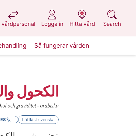
at 1177.se
at 1177.se
at 1177.se
at 1177.se
 vårdpersonal
Logga in
Hitta vård
Search
ehandling
Så fungerar vården
الكحول وا
hol och graviditet - arabiska
GES
Lättläst svenska
تجنبي شرب الكحول