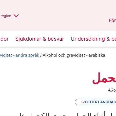
har valt region
en annan
region
Östergötland
.
För
ador
Sjukdomar & besvär
Undersökning & b
viditet - andra språk
Alkohol och graviditet - arabiska
لحمل
Alko
OTHER LANGUA
 أثناء الحمل. يحتوي الكحول على