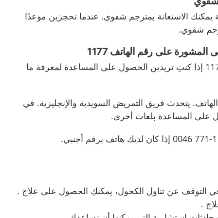
 شفوي
ية يمكنك الاستعانة بمترجم شفوي
.
عندما تحجزين موعدًا
ترجم شفوي
.
لى المشورة على رقم الهاتف
1177
11
إذا كنتِ تريدين الحصول على المساعدة لمعرفة ما
لهاتف
.
يتحدث فريق التمريض السويدية والإنجليزية
.
في
 على المساعدة بلغات أخرى
.
إذا كان لديك هاتف برقم أجنبي
.
في التوقف عن تناول الكحول، یمكنكِ الحصول على علاج .
اج .
ادثات استشارية التي يمكنها أن تساعدك.