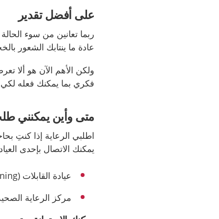
على أفضل تقدير
ربما تعانين من سوء الحالة 
عادة ما ينتابك الشعور بال
ولكن الأهم الآن هو ألا تع
فكري بما يمكنك فعله لكي 
متى وأين يمكنني طلب
اطلبي الرعاية إذا كنتِ بح
يمكنك الاتصال بإحدى العيادا
عيادة القابلات
(barnmorskemottagning).
مركز الرعاية الصحي