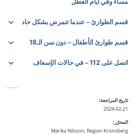
مساءً وفي أيام العطل
قسم الطوارئ – عندما تتمرض بشكل حاد
قسم طوارئ الأطفال – دون سن الـ18
اتصل على 112 – في حالات الإسعاف
تاريخ المراجعة
:
2024-02-21
المحرّر
:
Marika
Nilsson,
Region Kronoberg