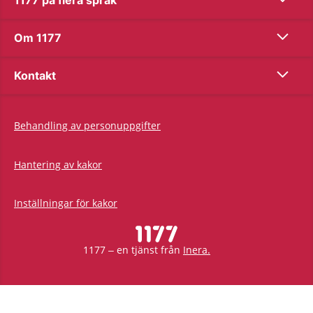
1177 på flera språk
Show co
Om 1177
Show co
Kontakt
Behandling av personuppgifter
Hantering av kakor
Inställningar för kakor
1177 – en tjänst från
Inera.