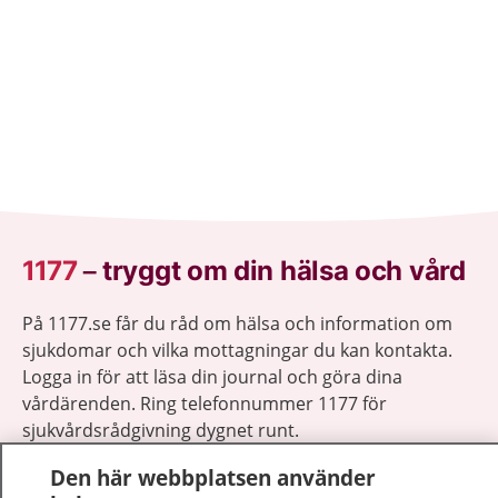
1177
–
tryggt om din hälsa och vård
På 1177.se får du råd om hälsa och information om
sjukdomar och vilka mottagningar du kan kontakta.
Logga in för att läsa din journal och göra dina
vårdärenden. Ring telefonnummer 1177 för
sjukvårdsrådgivning dygnet runt.
1177 ger dig råd när du vill må bättre.
Den här webbplatsen använder