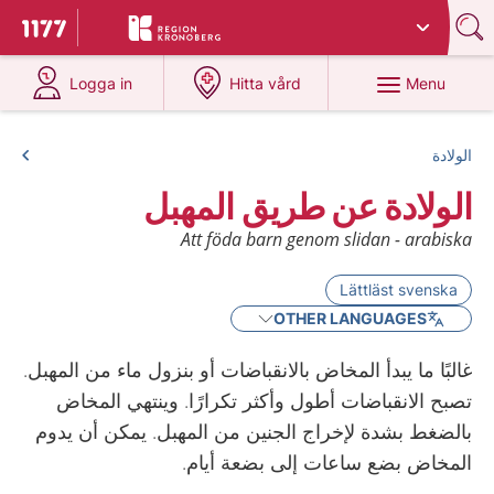
Du har valt region
Kronoberg
.
To start page for 1177
at 1177.se
at 1177.se
Menu
Logga in
Hitta vård
الولادة
الولادة عن طريق المهبل
Att föda barn genom slidan - arabiska
Lättläst svenska
OTHER LANGUAGES
غالبًا ما يبدأ المخاض بالانقباضات أو بنزول ماء من المهبل.
تصبح الانقباضات أطول وأكثر تكرارًا. وينتهي المخاض
بالضغط بشدة لإخراج الجنين من المهبل. يمكن أن يدوم
المخاض بضع ساعات إلى بضعة أيام.