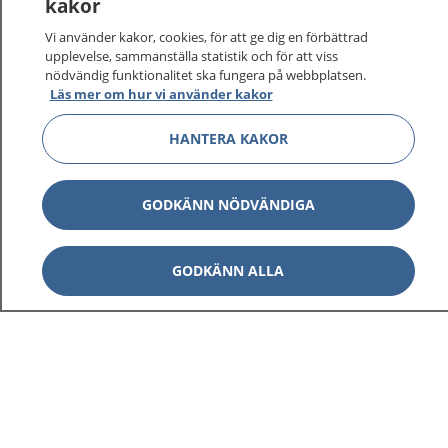
kakor
Vi använder kakor, cookies, för att ge dig en förbättrad
upplevelse, sammanställa statistik och för att viss
nödvändig funktionalitet ska fungera på webbplatsen.
Show co
Läs mer om hur vi använder kakor
1177 på flera språk
HANTERA KAKOR
Show co
Om 1177
Show co
Kontakt
GODKÄNN NÖDVÄNDIGA
GODKÄNN ALLA
Behandling av personuppgifter
Hantering av kakor
Inställningar för kakor