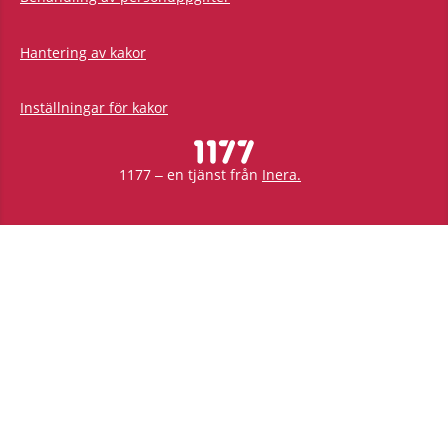
Hantering av kakor
Inställningar för kakor
1177 – en tjänst från
Inera.