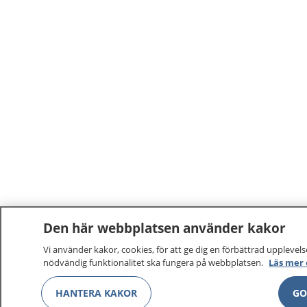
Den här webbplatsen använder kakor
Vi använder kakor, cookies, för att ge dig en förbättrad upplevelse
nödvändig funktionalitet ska fungera på webbplatsen.
Läs mer
HANTERA KAKOR
GO