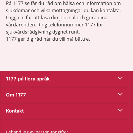
På 1177.se får du råd om hälsa och information om
sjukdomar och vilka mottagningar du kan kontakta.
Logga in för att läsa din journal och göra dina
vårdärenden. Ring telefonnummer 1177 för
sjukvårdsrådgivning dygnet runt.
1177 ger dig råd när du vill må bättre.
Show co
1177 på flera språk
Show co
Om 1177
Show co
Kontakt
Behandling av personuppgifter