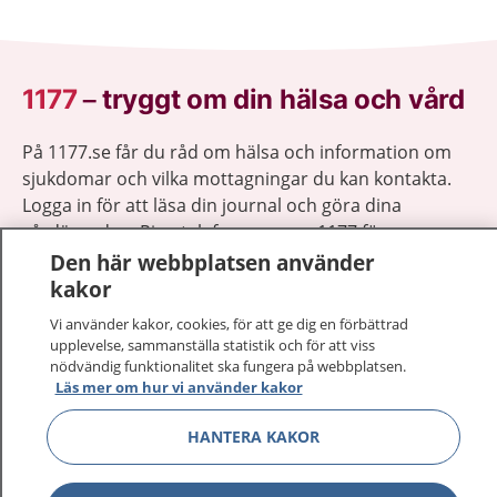
1177
–
tryggt om din hälsa och vård
På 1177.se får du råd om hälsa och information om
sjukdomar och vilka mottagningar du kan kontakta.
Logga in för att läsa din journal och göra dina
vårdärenden. Ring telefonnummer 1177 för
sjukvårdsrådgivning dygnet runt.
Den här webbplatsen använder
1177 ger dig råd när du vill må bättre.
kakor
Vi använder kakor, cookies, för att ge dig en förbättrad
upplevelse, sammanställa statistik och för att viss
nödvändig funktionalitet ska fungera på webbplatsen.
Läs mer om hur vi använder kakor
Show co
1177 på flera språk
HANTERA KAKOR
Show co
Om 1177