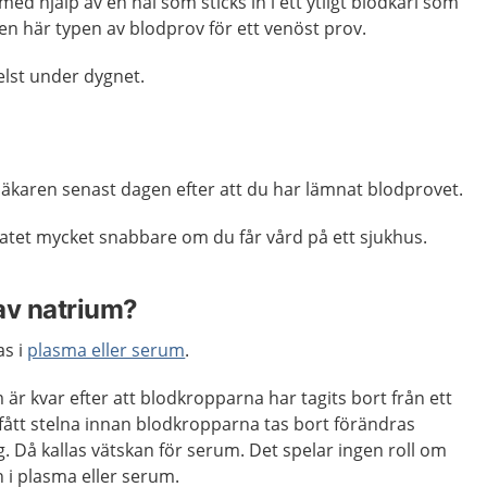
med hjälp av en nål som sticks in i ett ytligt blodkärl som
den här typen av blodprov för ett venöst prov.
elst under dygnet.
läkaren senast dagen efter att du har lämnat blodprovet.
ultatet mycket snabbare om du får vård på ett sjukhus.
av natrium?
as i
plasma eller serum
.
är kvar efter att blodkropparna har tagits bort från ett
fått stelna innan blodkropparna tas bort förändras
 Då kallas vätskan för serum. Det spelar ingen roll om
i plasma eller serum.