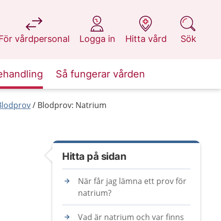
på 1177.se
på 1177.se
på 1177.se
på 1177.se
För vårdpersonal
Logga in
Hitta vård
Sök
ehandling
Så fungerar vården
Blodprov
Blodprov: Natrium
Hitta på sidan
När får jag lämna ett prov för
natrium?
Vad är natrium och var finns