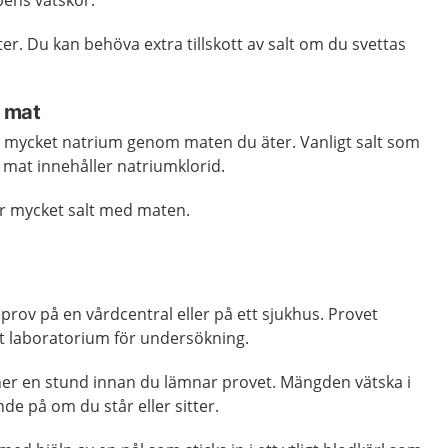
ens vätskor.
ter. Du kan behöva extra tillskott av salt om du svettas
h mat
ligt mycket natrium genom maten du äter. Vanligt salt som
 mat innehåller natriumklorid.
för mycket salt med maten.
rov på en vårdcentral eller på ett sjukhus. Provet
ett laboratorium för undersökning.
ta ner en stund innan du lämnar provet. Mängden vätska i
e på om du står eller sitter.