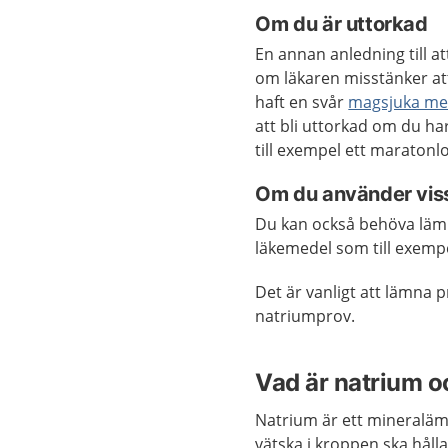
Om du är uttorkad
En annan anledning till a
om läkaren misstänker at
haft en svår
magsjuka med
att bli uttorkad om du ha
till exempel ett maratonl
Om du använder vis
Du kan också behöva läm
läkemedel som till exemp
Det är vanligt att lämna 
natriumprov.
Vad är natrium o
Natrium är ett mineralämn
vätska i kroppen ska hålla