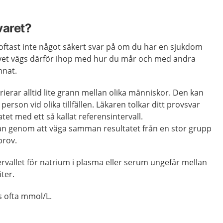
varet?
oftast inte något säkert svar på om du har en sjukdom
provet vägs därför ihop med hur du mår och med andra
mnat.
rierar alltid lite grann mellan olika människor. Den kan
rson vid olika tillfällen. Läkaren tolkar ditt provsvar
et med ett så kallat referensintervall.
man genom att väga samman resultatet från en stor grupp
prov.
rvallet för natrium i plasma eller serum ungefär mellan
iter.
as ofta mmol/L.