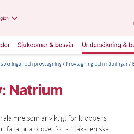
r valt region
n annan
egion
Västmanland
.
ador
Sjukdomar & besvär
Undersökning & b
sökningar och provtagning
Provtagning och mätningar
: Natrium
eralämne som är viktigt för kroppens
n få lämna provet för att läkaren ska