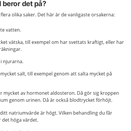
 beror det på?
lera olika saker. Det här är de vanligaste orsakerna:
ite vatten.
et vätska, till exempel om har svettats kraftigt, eller har
kräkningar.
i njurarna.
r mycket salt, till exempel genom att salta mycket på
för mycket av hormonet aldosteron. Då gör sig kroppen
rium genom urinen. Då är också blodtrycket förhöjt.
itt natriumvärde är högt. Vilken behandling du får
 det höga värdet.