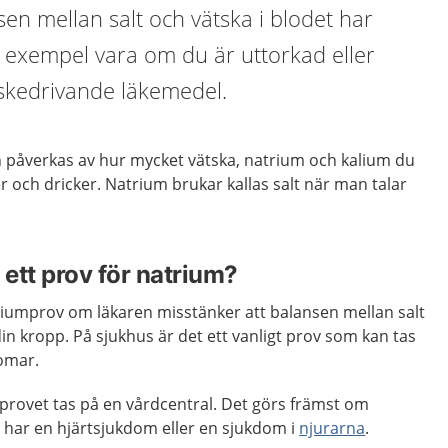
n mellan salt och vätska i blodet har
ll exempel vara om du är uttorkad eller
skedrivande läkemedel.
 påverkas av hur mycket vätska, natrium och kalium du
r och dricker. Natrium brukar kallas salt när man talar
 ett prov för natrium?
triumprov om läkaren misstänker att balansen mellan salt
din kropp. På sjukhus är det ett vanligt prov som kan tas
omar.
tt provet tas på en vårdcentral. Det görs främst om
 har en hjärtsjukdom eller en sjukdom i
njurarna
.