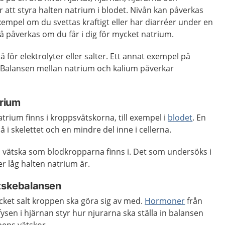
 att styra halten natrium i blodet. Nivån kan påverkas
exempel om du svettas kraftigt eller har diarréer under en
så påverkas om du får i dig för mycket natrium.
 för elektrolyter eller salter. Ett annat exempel på
. Balansen mellan natrium och kalium påverkar
trium
rium finns i kroppsvätskorna, till exempel i
blodet
. En
å i skelettet och en mindre del inne i cellerna.
 vätska som blodkropparna finns i. Det som undersöks i
er låg halten natrium är.
ätskebalansen
cket salt kroppen ska göra sig av med.
Hormoner
från
ysen i hjärnan styr hur njurarna ska ställa in balansen