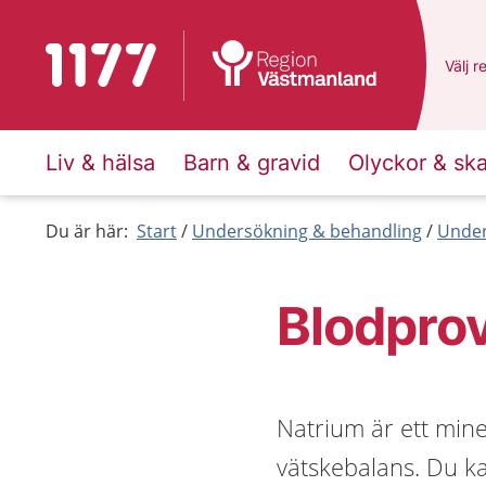
Till startsidan för 1177
Du ha
Välj
e
r
Liv & hälsa
Barn & gravid
Olyckor & sk
Du är här:
Start
Undersökning & behandling
Under
Blodprov
Natrium är ett min
vätskebalans. Du ka