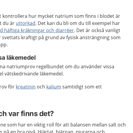
tt kontrollera hur mycket natrium som finns i blodet är
t du är
uttorkad
. Det kan du bli om du till exempel har
 häftiga kräkningar och diarréer
. Det är också vanligt
r svettats kraftigt på grund av fysisk ansträngning som
opp.
sa läkemedel
na natriumprov regelbundet om du använder vissa
el vätskedrivande läkemedel.
prov för
kreatinin
och
kalium
samtidigt som ett
ch var finns det?
e som har en viktig roll för att balansen mellan salt och
s på en bra nivå. Hjärtat, hjärnan, njurarna och