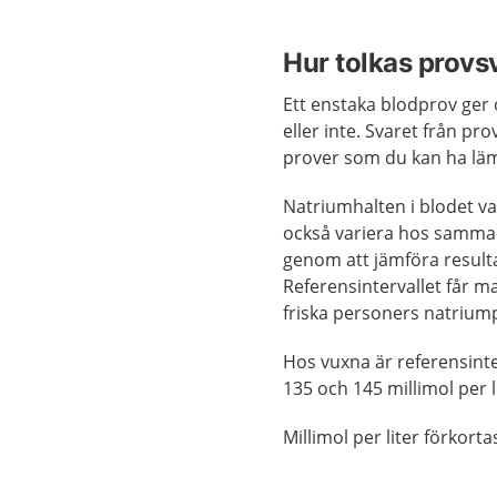
Hur tolkas provs
Ett enstaka blodprov ger 
eller inte. Svaret från 
prover som du kan ha lä
Natriumhalten i blodet va
också variera hos samma pe
genom att jämföra resultat
Referensintervallet får 
friska personers natrium
Hos vuxna är referensinte
135 och 145 millimol per l
Millimol per liter förkort