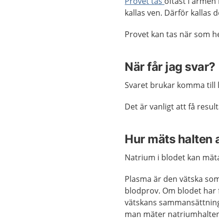
Provet tas
oftast i armen 
kallas ven. Därför kallas 
Provet kan tas när som h
När får jag svar?
Svaret brukar komma till 
Det är vanligt att få res
Hur mäts halten 
Natrium i blodet kan mät
Plasma är den vätska som 
blodprov. Om blodet har 
vätskans sammansättning.
man mäter natriumhalten 