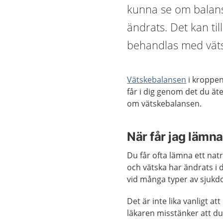
kunna se om balanse
ändrats. Det kan ti
behandlas med vät
Vätskebalansen
i kroppen
får i dig genom det du äte
om vätskebalansen.
När får jag lämna
Du får ofta lämna ett na
och vätska har ändrats i 
vid många typer av sjukd
Det är inte lika vanligt a
läkaren misstänker att du