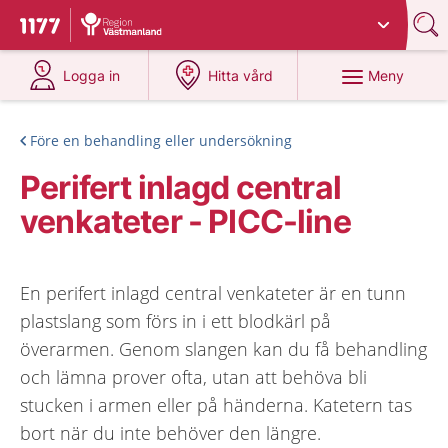
Du har valt region
Västmanland
.
Till startsidan för 1177
på 1177.se
på 1177.se
Meny
Logga in
Hitta vård
Före en behandling eller undersökning
Perifert inlagd central
venkateter - PICC-line
En perifert inlagd central venkateter är en tunn
plastslang som förs in i ett blodkärl på
överarmen. Genom slangen kan du få behandling
och lämna prover ofta, utan att behöva bli
stucken i armen eller på händerna. Katetern tas
bort när du inte behöver den längre.