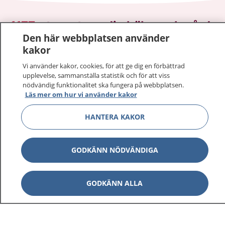
1177
–
tryggt om din hälsa och vård
Den här webbplatsen använder
kakor
På 1177.se får du råd om hälsa och information om
sjukdomar och vilka mottagningar du kan kontakta.
Vi använder kakor, cookies, för att ge dig en förbättrad
Logga in för att läsa din journal och göra dina
upplevelse, sammanställa statistik och för att viss
vårdärenden. Ring telefonnummer 1177 för
nödvändig funktionalitet ska fungera på webbplatsen.
Läs mer om hur vi använder kakor
sjukvårdsrådgivning dygnet runt.
1177 ger dig råd när du vill må bättre.
HANTERA KAKOR
GODKÄNN NÖDVÄNDIGA
Visa inn
1177 på flera språk
GODKÄNN ALLA
Visa inn
Om 1177