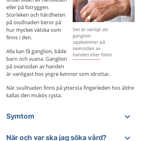
eller på fotryggen.
Storleken och hårdheten
på svullnaden beror på
Förstora bilden
hur mycket vätska som
Det är vanligt att
ganglion
finns i den.
uppkommer på
ovansidan av
Alla kan få ganglion, både
handen eller foten.
barn och vuxna. Ganglion
på ovansidan av handen
är vanligast hos yngre kvinnor som idrottar.
När svullnaden finns på yttersta fingerleden hos äldre
kallas den mukös cysta.
Symtom
När och var ska jag söka vård?