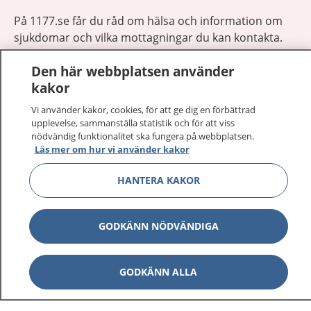
På 1177.se får du råd om hälsa och information om
sjukdomar och vilka mottagningar du kan kontakta.
Logga in för att läsa din journal och göra dina
Den här webbplatsen använder
vårdärenden. Ring telefonnummer 1177 för
kakor
sjukvårdsrådgivning dygnet runt.
1177 ger dig råd när du vill må bättre.
Vi använder kakor, cookies, för att ge dig en förbättrad
upplevelse, sammanställa statistik och för att viss
nödvändig funktionalitet ska fungera på webbplatsen.
Läs mer om hur vi använder kakor
HANTERA KAKOR
Visa inn
1177 på flera språk
GODKÄNN NÖDVÄNDIGA
Visa inn
Om 1177
Visa inn
GODKÄNN ALLA
Kontakt