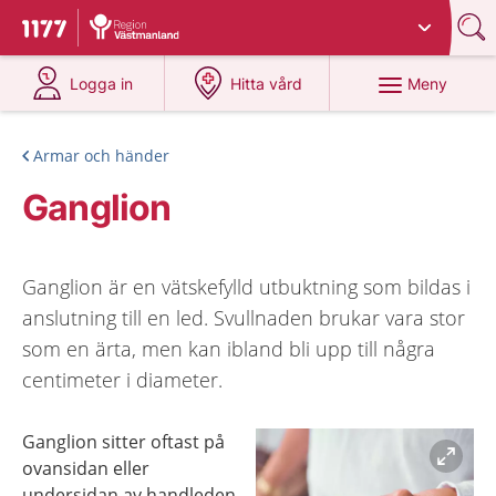
Du har valt region
Västmanland
.
Till startsidan för 1177
på 1177.se
på 1177.se
Meny
Logga in
Hitta vård
Armar och händer
Ganglion
Ganglion är en vätskefylld utbuktning som bildas i
anslutning till en led. Svullnaden brukar vara stor
som en ärta, men kan ibland bli upp till några
centimeter i diameter.
Ganglion sitter oftast på
ovansidan eller
undersidan av handleden