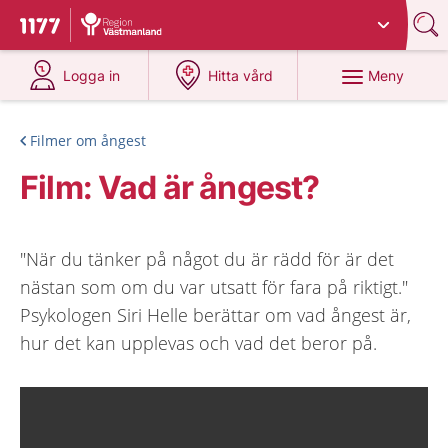
Du har valt region
Västmanland
.
Till startsidan för 1177
på 1177.se
på 1177.se
Meny
Logga in
Hitta vård
Filmer om ångest
Film: Vad är ångest?
"När du tänker på något du är rädd för är det
nästan som om du var utsatt för fara på riktigt."
Psykologen Siri Helle berättar om vad ångest är,
hur det kan upplevas och vad det beror på.