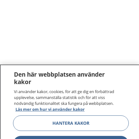
Den här webbplatsen använder
kakor
Vi använder kakor, cookies, för att ge dig en förbättrad
upplevelse, sammanställa statistik och för att viss
nödvändig funktionalitet ska fungera på webbplatsen.
Läs mer om hur vi använder kakor
1177
–
tryggt om din hälsa och vård
HANTERA KAKOR
På 1177.se får du råd om hälsa och information om
sjukdomar och vilka mottagningar du kan kontakta.