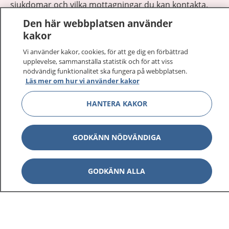
sjukdomar och vilka mottagningar du kan kontakta.
Logga in för att läsa din journal och göra dina
Den här webbplatsen använder
vårdärenden. Ring telefonnummer 1177 för
kakor
sjukvårdsrådgivning dygnet runt.
Vi använder kakor, cookies, för att ge dig en förbättrad
1177 ger dig råd när du vill må bättre.
upplevelse, sammanställa statistik och för att viss
nödvändig funktionalitet ska fungera på webbplatsen.
Läs mer om hur vi använder kakor
HANTERA KAKOR
Visa inn
1177 på flera språk
GODKÄNN NÖDVÄNDIGA
Visa inn
Om 1177
GODKÄNN ALLA
Visa inn
Kontakt
Behandling av personuppgifter