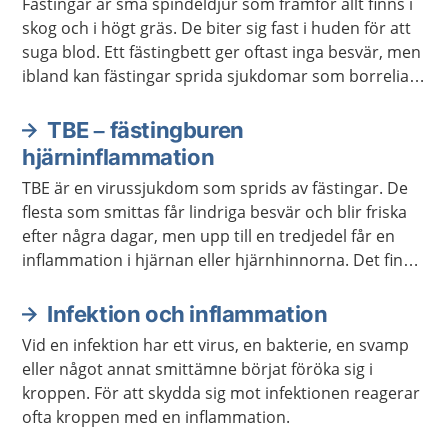
Fästingar är små spindeldjur som framför allt finns i
skog och i högt gräs. De biter sig fast i huden för att
suga blod. Ett fästingbett ger oftast inga besvär, men
ibland kan fästingar sprida sjukdomar som borrelia
och TBE.
TBE – fästingburen
hjärninflammation
TBE är en virussjukdom som sprids av fästingar. De
flesta som smittas får lindriga besvär och blir friska
efter några dagar, men upp till en tredjedel får en
inflammation i hjärnan eller hjärnhinnorna. Det finns
vaccin mot TBE.
Infektion och inflammation
Vid en infektion har ett virus, en bakterie, en svamp
eller något annat smittämne börjat föröka sig i
kroppen. För att skydda sig mot infektionen reagerar
ofta kroppen med en inflammation.