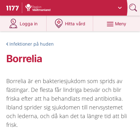
Du har valt region
Västmanland
.
Till startsidan för 1177
på 1177.se
på 1177.se
Meny
Logga in
Hitta vård
Infektioner på huden
Borrelia
Borrelia är en bakteriesjukdom som sprids av
fästingar. De flesta får lindriga besvär och blir
friska efter att ha behandlats med antibiotika.
Ibland sprider sig sjukdomen till nervsystemet
och lederna, och då kan det ta längre tid att bli
frisk.