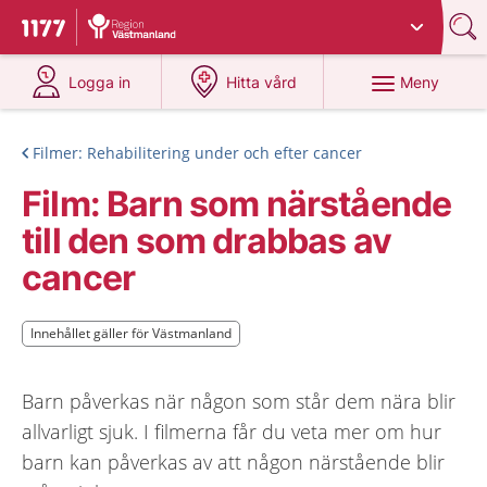
Du har valt region
Västmanland
.
Till startsidan för 1177
på 1177.se
på 1177.se
Meny
Logga in
Hitta vård
Filmer: Rehabilitering under och efter cancer
Film: Barn som närstående
till den som drabbas av
cancer
Innehållet gäller för Västmanland
Innehållet gäller för Västmanland
Barn påverkas när någon som står dem nära blir
allvarligt sjuk. I filmerna får du veta mer om hur
barn kan påverkas av att någon närstående blir