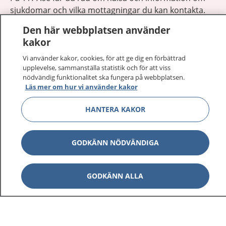
sjukdomar och vilka mottagningar du kan kontakta.
Logga in för att läsa din journal och göra dina
Den här webbplatsen använder
vårdärenden. Ring telefonnummer 1177 för
kakor
sjukvårdsrådgivning dygnet runt.
1177 ger dig råd när du vill må bättre.
Vi använder kakor, cookies, för att ge dig en förbättrad
upplevelse, sammanställa statistik och för att viss
nödvändig funktionalitet ska fungera på webbplatsen.
Läs mer om hur vi använder kakor
HANTERA KAKOR
Visa inn
1177 på flera språk
GODKÄNN NÖDVÄNDIGA
Visa inn
Om 1177
GODKÄNN ALLA
Visa inn
Kontakt
Behandling av personuppgifter