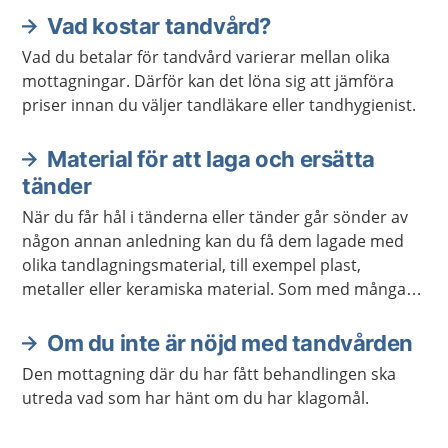
Vad kostar tandvård?
Vad du betalar för tandvård varierar mellan olika
mottagningar. Därför kan det löna sig att jämföra
priser innan du väljer tandläkare eller tandhygienist.
Material för att laga och ersätta
tänder
När du får hål i tänderna eller tänder går sönder av
någon annan anledning kan du få dem lagade med
olika tandlagningsmaterial, till exempel plast,
metaller eller keramiska material. Som med många
andra ämnen man kommer i kontakt med kan dessa
material ge allergiska reaktioner.
Om du inte är nöjd med tandvården
Den mottagning där du har fått behandlingen ska
utreda vad som har hänt om du har klagomål.