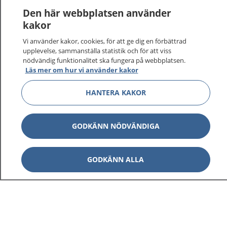
1177
–
tryggt om din hälsa och vård
Den här webbplatsen använder
kakor
På 1177.se får du råd om hälsa och information om
sjukdomar och vilka mottagningar du kan kontakta.
Vi använder kakor, cookies, för att ge dig en förbättrad
upplevelse, sammanställa statistik och för att viss
Logga in för att läsa din journal och göra dina
nödvändig funktionalitet ska fungera på webbplatsen.
vårdärenden. Ring telefonnummer 1177 för
Läs mer om hur vi använder kakor
sjukvårdsrådgivning dygnet runt.
1177 ger dig råd när du vill må bättre.
HANTERA KAKOR
GODKÄNN NÖDVÄNDIGA
Visa inn
1177 på flera språk
GODKÄNN ALLA
Visa inn
Om 1177
Visa inn
Kontakt