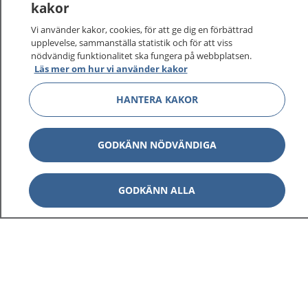
kakor
Vi använder kakor, cookies, för att ge dig en förbättrad
upplevelse, sammanställa statistik och för att viss
1177
–
tryggt om din hälsa och vård
nödvändig funktionalitet ska fungera på webbplatsen.
Läs mer om hur vi använder kakor
På 1177.se får du råd om hälsa och information om
sjukdomar och vilka mottagningar du kan kontakta.
HANTERA KAKOR
Logga in för att läsa din journal och göra dina
vårdärenden. Ring telefonnummer 1177 för
GODKÄNN NÖDVÄNDIGA
sjukvårdsrådgivning dygnet runt.
1177 ger dig råd när du vill må bättre.
GODKÄNN ALLA
Visa inn
1177 på flera språk
Visa inn
Om 1177