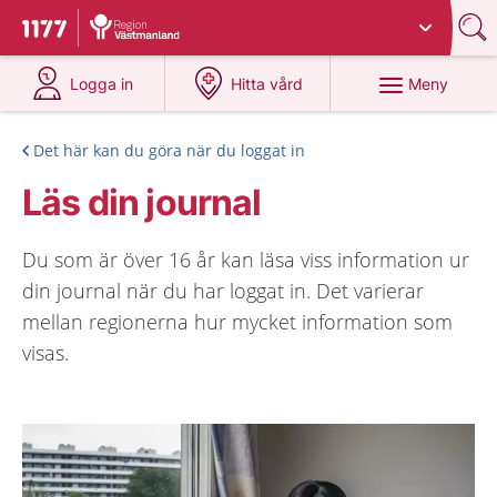
Du har valt region
Västmanland
.
Till startsidan för 1177
på 1177.se
på 1177.se
Meny
Logga in
Hitta vård
Det här kan du göra när du loggat in
Läs din journal
Du som är över 16 år kan läsa viss information ur
din journal när du har loggat in. Det varierar
mellan regionerna hur mycket information som
visas.