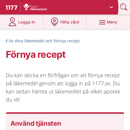
Du har valt region
Västmanland
.
Till startsidan för 1177
på 1177.se
på 1177.se
Meny
Logga in
Hitta vård
Se dina läkemedel och förnya recept
Förnya recept
Du kan skicka en förfrågan om att förnya recept
på läkemedel genom att logga in på 1177.se. Du
kan sedan hämta ut läkemedlet på vilket apotek
du vill.
Använd tjänsten