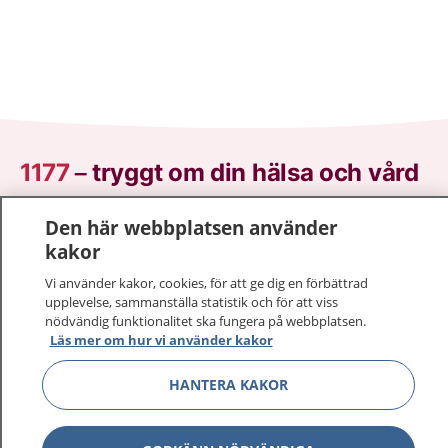
1177
–
tryggt om din hälsa och vård
På 1177.se får du råd om hälsa och information om
Den här webbplatsen använder
sjukdomar och vilka mottagningar du kan kontakta.
kakor
Logga in för att läsa din journal och göra dina
Vi använder kakor, cookies, för att ge dig en förbättrad
vårdärenden. Ring telefonnummer 1177 för
upplevelse, sammanställa statistik och för att viss
sjukvårdsrådgivning dygnet runt.
nödvändig funktionalitet ska fungera på webbplatsen.
1177 ger dig råd när du vill må bättre.
Läs mer om hur vi använder kakor
HANTERA KAKOR