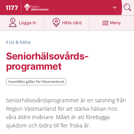
Du har valt region
Västmanland
.
Till startsidan för 1177
på 1177.se
på 1177.se
Meny
Logga in
Hitta vård
Liv & hälsa
Seniorhälsovårds-
programmet
Innehållet gäller för Västmanland
Innehållet gäller för Västmanland
Seniorhälsovårdsprogrammet är en satsning från
Region Västmanland för att stärka hälsan hos
våra äldre invånare. Målet är att förebygga
sjukdom och bidra till fler friska år.