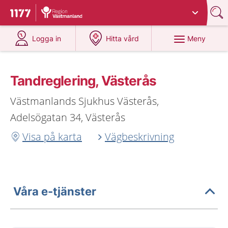
Du har valt region
Västmanland
.
Till startsidan för 1177
på 1177.se
på 1177.se
Meny
Logga in
Hitta vård
Tandreglering, Västerås
Västmanlands Sjukhus Västerås,
Adelsögatan 34, Västerås
Visa på karta
Vägbeskrivning
Våra e-tjänster