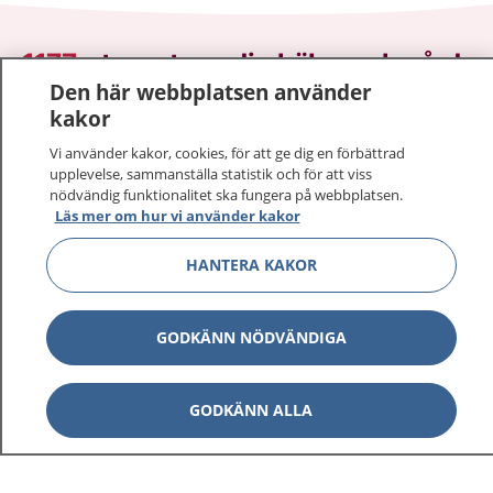
1177
–
tryggt om din hälsa och vård
Den här webbplatsen använder
kakor
På 1177.se får du råd om hälsa och information om
sjukdomar och vilka mottagningar du kan kontakta.
Vi använder kakor, cookies, för att ge dig en förbättrad
Logga in för att läsa din journal och göra dina
upplevelse, sammanställa statistik och för att viss
vårdärenden. Ring telefonnummer 1177 för
nödvändig funktionalitet ska fungera på webbplatsen.
Läs mer om hur vi använder kakor
sjukvårdsrådgivning dygnet runt.
1177 ger dig råd när du vill må bättre.
HANTERA KAKOR
GODKÄNN NÖDVÄNDIGA
Visa inn
1177 på flera språk
GODKÄNN ALLA
Visa inn
Om 1177