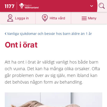
Du har valt region
Västmanland
.
Till startsidan för 1177
på 1177.se
på 1177.se
Meny
Logga in
Hitta vård
Vanliga sjukdomar och besvär hos barn äldre än 1 år
Ont i örat
Att ha ont i örat är väldigt vanligt hos både barn
och vuxna. Det kan ha många olika orsaker. Ofta
går problemen över av sig själv, men ibland kan
det behövas någon form av behandling.