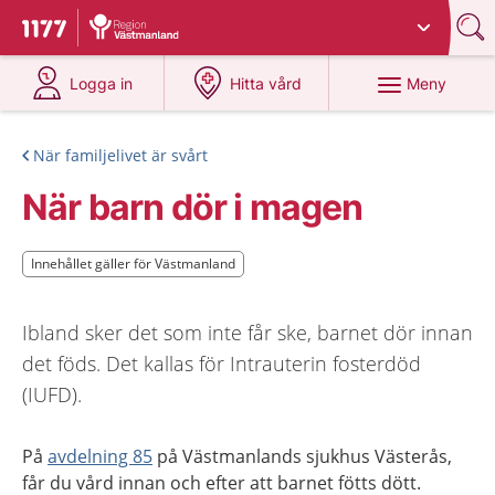
Du har valt region
Västmanland
.
Till startsidan för 1177
på 1177.se
på 1177.se
Meny
Logga in
Hitta vård
När familjelivet är svårt
När barn dör i magen
Innehållet gäller för Västmanland
Innehållet gäller för Västmanland
Ibland sker det som inte får ske, barnet dör innan
det föds. Det kallas för Intrauterin fosterdöd
(IUFD).
På
avdelning 85
på Västmanlands sjukhus Västerås,
får du vård innan och efter att barnet fötts dött.