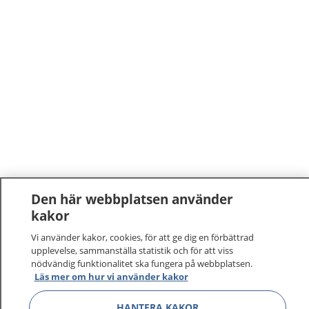
Den här webbplatsen använder
kakor
Vi använder kakor, cookies, för att ge dig en förbättrad
upplevelse, sammanställa statistik och för att viss
nödvändig funktionalitet ska fungera på webbplatsen.
1177
–
tryggt om din hälsa och vård
Läs mer om hur vi använder kakor
HANTERA KAKOR