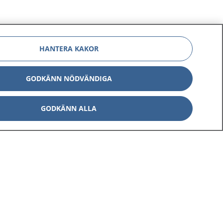
HANTERA KAKOR
GODKÄNN NÖDVÄNDIGA
GODKÄNN ALLA
Om 1177
Kontakt
E-tjänster
Press
Aktuellt
Digital tillgänglighet