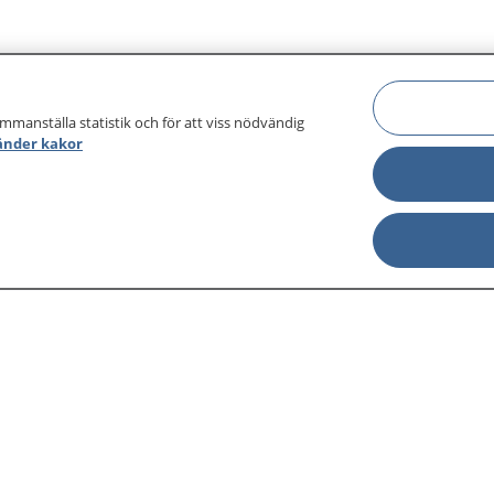
ammanställa statistik och för att viss nödvändig
änder kakor
sjukdomar och
Other languages
sa din journal
Lättläst svenska
 för