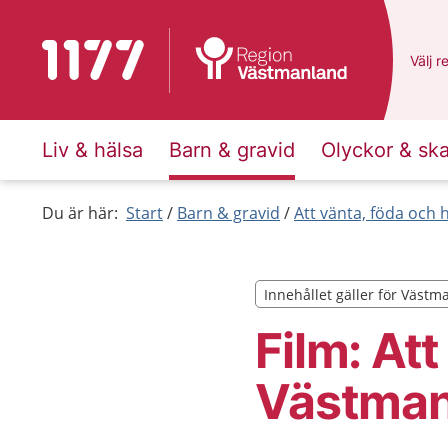
Till startsidan för 1177
Du ha
Välj
e
r
Liv & hälsa
Barn & gravid
Olyckor & sk
Du är här:
Start
Barn & gravid
Att vänta, föda och 
Innehållet gäller för Väst
Innehållet gäller för Väst
Film: Att
Västman