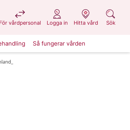
på 1177.se
på 1177.se
på 1177.se
på 1177.se
För vårdpersonal
Logga in
Hitta vård
Sök
ehandling
Så fungerar vården
nland_