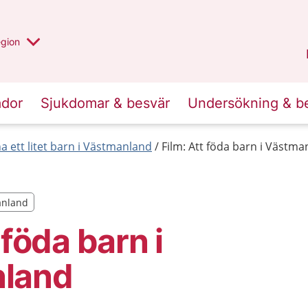
r valt region
n annan
egion
Västmanland
.
ador
Sjukdomar & besvär
Undersökning & b
ha ett litet barn i Västmanland
Film: Att föda barn i Västma
manland
manland
 föda barn i
land