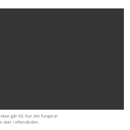
kan går till, hur det fungerar
 sker i eftervården.