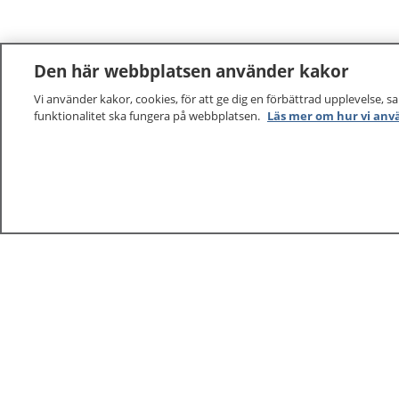
Den här webbplatsen använder kakor
Vi använder kakor, cookies, för att ge dig en förbättrad upplevelse, s
funktionalitet ska fungera på webbplatsen.
Läs mer om hur vi anv
1177
–
tryggt om din hälsa och vård
På 1177.se får du råd om hälsa och information om 
vilka mottagningar du kan kontakta. Logga in för att lä
och göra dina vårdärenden. Ring telefonnummer 1177
sjukvårdsrådgivning dygnet runt.
1177 ger dig råd när du vill må bättre.