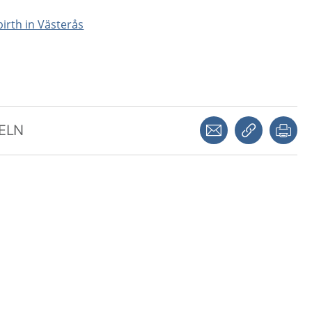
birth in Västerås
Dela via mejl
Kopiera län
Skr
KELN