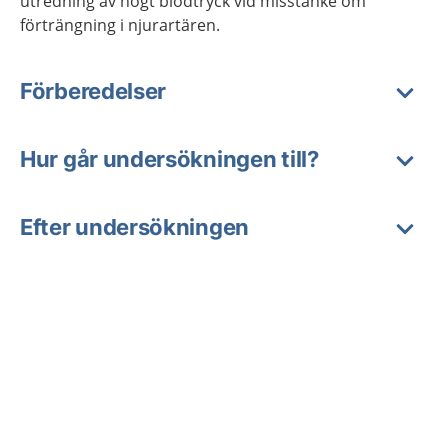
utredning av högt blodtryck vid misstanke om
förträngning i njurartären.
Förberedelser
Hur går undersökningen till?
Efter undersökningen