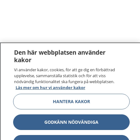
Den här webbplatsen använder
kakor
1177
–
tryggt om din hälsa och vård
Vi använder kakor, cookies, för att ge dig en förbättrad
upplevelse, sammanställa statistik och för att viss
På 1177.se får du råd om hälsa och information om
nödvändig funktionalitet ska fungera på webbplatsen.
Läs mer om hur vi använder kakor
sjukdomar och vilka mottagningar du kan kontakta.
Logga in för att läsa din journal och göra dina
HANTERA KAKOR
vårdärenden. Ring telefonnummer 1177 för
sjukvårdsrådgivning dygnet runt.
1177 ger dig råd när du vill må bättre.
GODKÄNN NÖDVÄNDIGA