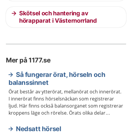
Skötsel och hantering av
hörapparat i Västernorrland
Mer på 1177.se
Så fungerar örat, hörseln och
balanssinnet
Örat består av ytterörat, mellanörat och innerörat.
I innerörat finns hörselsnäckan som registrerar
ljud. Här finns också balansorganet som registrerar
kroppens läge och rörelse. Örats olika delar
Informationen skickas sedan vidare till
hörselcentrum och balanscentrum i hjärnan.
Nedsatt hörsel