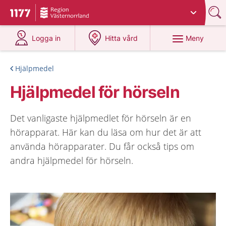
Du har valt region
Västernorrland
.
Till startsidan för 1177
på 1177.se
på 1177.se
Meny
Logga in
Hitta vård
Hjälpmedel
Hjälpmedel för hörseln
Det vanligaste hjälpmedlet för hörseln är en
hörapparat. Här kan du läsa om hur det är att
använda hörapparater. Du får också tips om
andra hjälpmedel för hörseln.