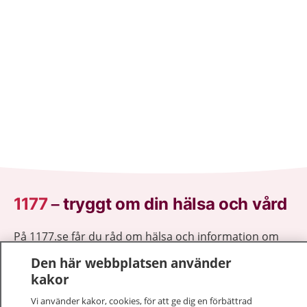
1177
–
tryggt om din hälsa och vård
På 1177.se får du råd om hälsa och information om
sjukdomar och vilka mottagningar du kan kontakta.
Den här webbplatsen använder
Logga in för att läsa din journal och göra dina
kakor
vårdärenden. Ring telefonnummer 1177 för
sjukvårdsrådgivning dygnet runt.
Vi använder kakor, cookies, för att ge dig en förbättrad