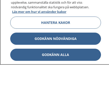
upplevelse, sammanställa statistik och för att viss
1177 ger dig råd när du vill må bättre.
nödvändig funktionalitet ska fungera på webbplatsen.
Läs mer om hur vi använder kakor
HANTERA KAKOR
Visa inn
1177 på flera språk
GODKÄNN NÖDVÄNDIGA
Visa inn
Om 1177
GODKÄNN ALLA
Visa inn
Kontakt
Behandling av personuppgifter
Hantering av kakor
Inställningar för kakor