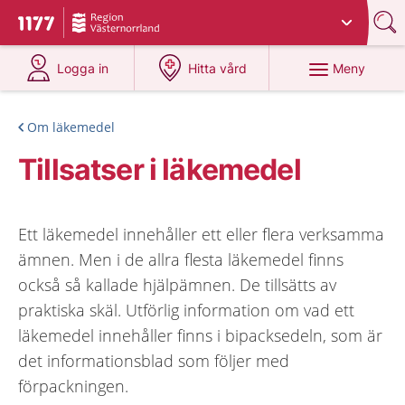
Du har valt region
Västernorrland
.
Till startsidan för 1177
på 1177.se
på 1177.se
Meny
Logga in
Hitta vård
Om läkemedel
Tillsatser i läkemedel
Ett läkemedel innehåller ett eller flera verksamma
ämnen. Men i de allra flesta läkemedel finns
också så kallade hjälpämnen. De tillsätts av
praktiska skäl. Utförlig information om vad ett
läkemedel innehåller finns i bipacksedeln, som är
det informationsblad som följer med
förpackningen.