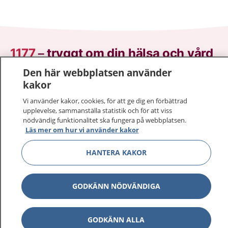
1177
–
tryggt om din hälsa och vård
Den här webbplatsen använder
På 1177.se får du råd om hälsa och information om
kakor
sjukdomar och vilka mottagningar du kan kontakta.
Logga in för att läsa din journal och göra dina
Vi använder kakor, cookies, för att ge dig en förbättrad
upplevelse, sammanställa statistik och för att viss
vårdärenden. Ring telefonnummer 1177 för
nödvändig funktionalitet ska fungera på webbplatsen.
sjukvårdsrådgivning dygnet runt.
Läs mer om hur vi använder kakor
1177 ger dig råd när du vill må bättre.
HANTERA KAKOR
GODKÄNN NÖDVÄNDIGA
Visa inn
1177 på flera språk
GODKÄNN ALLA