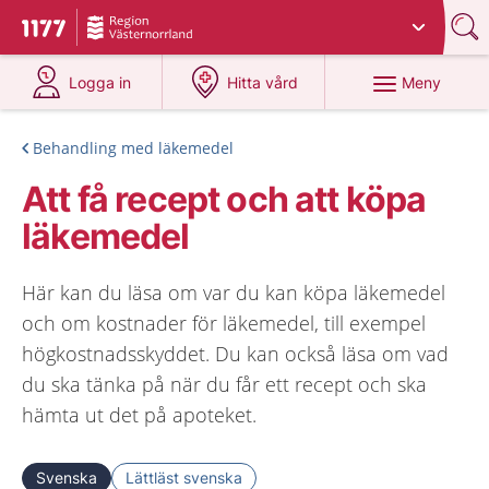
Du har valt region
Västernorrland
.
Till startsidan för 1177
på 1177.se
på 1177.se
Meny
Logga in
Hitta vård
Behandling med läkemedel
Att få recept och att köpa
läkemedel
Här kan du läsa om var du kan köpa läkemedel
och om kostnader för läkemedel, till exempel
högkostnadsskyddet. Du kan också läsa om vad
du ska tänka på när du får ett recept och ska
hämta ut det på apoteket.
Svenska
Lättläst svenska