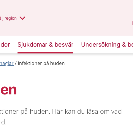
u har valt region
lj
en annan
region
Västernorrland
.
ador
Sjukdomar & besvär
Undersökning & b
naglar
Infektioner på huden
den
ektioner på huden. Här kan du läsa om vad
rd.