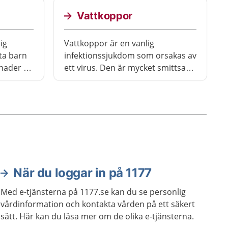
Vattkoppor
ig
Vattkoppor är en vanlig
ta barn
infektionssjukdom som orsakas av
nader till
ett virus. Den är mycket smittsam.
efär tre
Det är vanligt med feber och
net ofta
vätskefyllda blåsor som kliar.
en.
Symtomen är ofta besvärligare ju
 själv.
äldre du är. Sjukdomen brukar
läka av sig själv. Efteråt finns
viruset kvar i kroppen och kan
ibland orsaka bältros.
När du loggar in på 1177
Med e-tjänsterna på 1177.se kan du se personlig
vårdinformation och kontakta vården på ett säkert
sätt. Här kan du läsa mer om de olika e-tjänsterna.