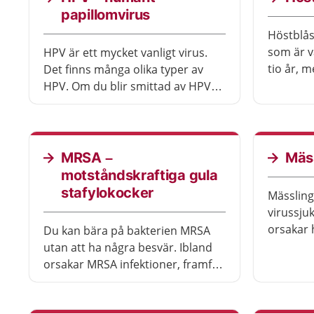
några dagar.
tid att bli
papillomvirus
Höstblås
som är v
HPV är ett mycket vanligt virus.
tio år, 
Det finns många olika typer av
sjukdome
HPV. Om du blir smittad av HPV
blåsor f
brukar infektionen läka av sig
det är oc
själv. Men några typer av HPV kan
på hände
orsaka cellförändringar och vissa
kan vara
cancersjukdomar.
MRSA –
Mäs
av sig sj
motståndskraftiga gula
stafylokocker
Mässling
virussj
orsakar 
Du kan bära på bakterien MRSA
kroppen.
utan att ha några besvär. Ibland
mycket al
orsakar MRSA infektioner, framför
livshotan
allt på huden. Oftast går
sjukdom
infektionen över av sig själv, men
vaccin m