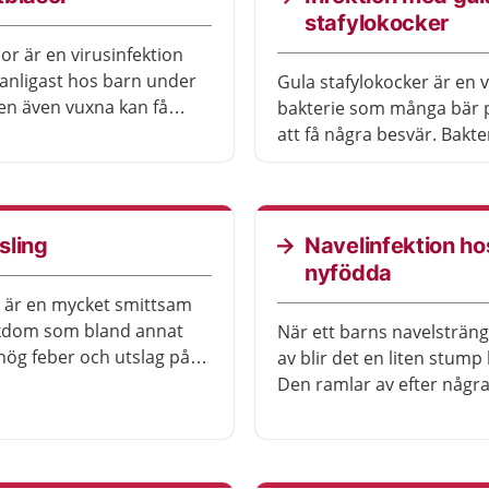
 frisk.
stafylokocker
or är en virusinfektion
anligast hos barn under
Gula stafylokocker är en v
men även vuxna kan få
bakterie som många bär 
n. Infektionen orsakar
att få några besvär. Bakte
ramför allt i munnen, men
kan ge upphov till infekte
kså vanligt att få blåsor
men även matförgiftning.
r och fötter. Blåsorna
 besvärliga, men går över
sling
Navelinfektion ho
älva inom en vecka.
nyfödda
 är en mycket smittsam
ukdom som bland annat
När ett barns navelsträng
hög feber och utslag på
av blir det en liten stump 
 Sjukdomen kan bli
Den ramlar av efter några
lvarlig, till och med
Ibland kan det bli en infek
de. I Sverige är
naveln. Då behöver barne
en ovanlig eftersom
behandling.
ot mässling ingår i