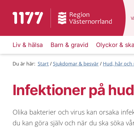
Till startsidan för 1177
D
Vä
Liv & hälsa
Barn & gravid
Olyckor & sk
Du är här:
Start
Sjukdomar & besvär
Hud, hår och 
Infektioner på hu
Olika bakterier och virus kan orsaka inf
du kan göra själv och när du ska söka vå