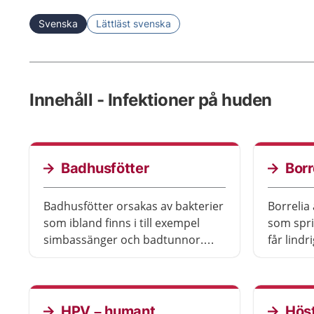
Svenska
Lättläst svenska
Innehåll - Infektioner på huden
Badhusfötter
Borr
Badhusfötter orsakas av bakterier
Borrelia
som ibland finns i till exempel
som spri
simbassänger och badtunnor.
får lindr
Vanliga symtom är att det gör ont
efter at
under fötterna och att huden blir
antibioti
svullen och varm. Besvären
sjukdome
brukar försvinna av sig själv inom
lederna,
HPV – humant
Hös