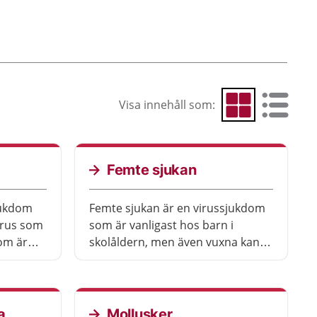
Visa innehåll som:
Visa som rutnät
Visa som 
Femte sjukan
jukdom
Femte sjukan är en virussjukdom
irus som
som är vanligast hos barn i
om är
skolåldern, men även vuxna kan få
den, som
den. Det typiska symtomet hos
på ena
barn är ett rodnat utslag på
kinderna, som efter några dagar
kan sprida sig till framför allt på
a
Mollusker