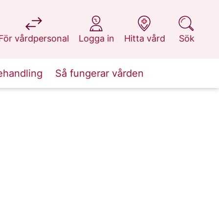
på 1177.se
på 1177.se
på 1177.se
på 1177.se
För vårdpersonal
Logga in
Hitta vård
Sök
ehandling
Så fungerar vården