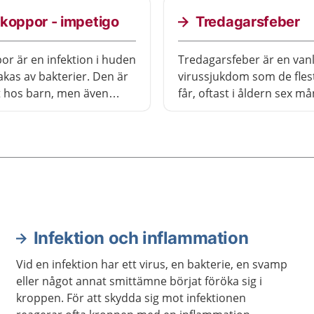
tionsprogrammet för
koppor - impetigo
Tredagarsfeber
or är en infektion i huden
Tredagarsfeber är en vanl
kas av bakterier. Den är
virussjukdom som de fles
t hos barn, men även
får, oftast i åldern sex må
n få infektionen.
två år. Febern varar i ung
or är mycket
dygn och efter det får bar
ma. Oftast går det att
utslag på magen och rygg
 svinkopporna själv.
Sjukdomen går över av sig
Infektion och inflammation
Vid en infektion har ett virus, en bakterie, en svamp
eller något annat smittämne börjat föröka sig i
kroppen. För att skydda sig mot infektionen