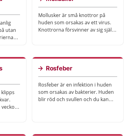
armarnas och benens utsidor
Mollusker är små knottror på
huden som orsakas av ett virus.
anlig
Knottrorna försvinner av sig själva
på utan
och ger oftast inga besvär.
rierna
Mollusker är vanligast hos barn.
rade sår
s
Rosfeber
Rosfeber är en infektion i huden
som orsakas av bakterier. Huden
 klipps
blir röd och svullen och du kan
kvar.
samtidigt ha feber. Rosfeber
 veckor.
behandlas med antibiotika.
tion i
t få