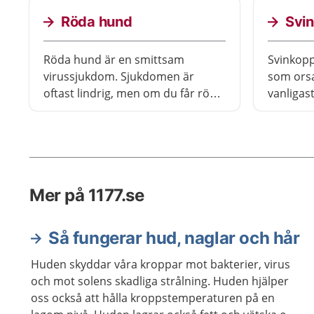
ibland behövs antibiotika.
vaccina
Eftersom det är färre sorters
Röda hund
Svin
barn.
antibiotika som hjälper, kan det
vara svårt att behandla MRSA.
Röda hund är en smittsam
Svinkopp
virussjukdom. Sjukdomen är
som orsa
oftast lindrig, men om du får röda
vanligas
hund när du är gravid riskerar
vuxna ka
fostret att få allvarliga skador. I
Svinkopp
Sverige är sjukdomen ovanlig
smittsam
eftersom alla barn erbjuds vaccin.
behandla
Mer på 1177.se
Så fungerar hud, naglar och hår
Huden skyddar våra kroppar mot bakterier, virus
och mot solens skadliga strålning. Huden hjälper
oss också att hålla kroppstemperaturen på en