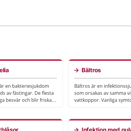
elia
Bältros
 är en bakteriesjukdom
Bältros är en infektionss
ds av fästingar. De flesta
som orsakas av samma v
iga besvär och blir friska
vattkoppor. Vanliga symt
t ha behandlats med
smärta och blåsor på hu
ka. Ibland sprider sig
ofta sitter som ett bälte 
n till nervsystemet och
sidan av kroppen.
 och då kan det ta längre
tblåsor
Infektion med gul