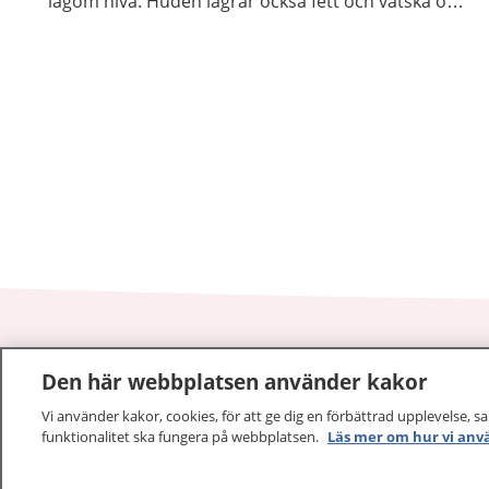
lagom nivå. Huden lagrar också fett och vätska och
hindrar kroppen från att torka ut.
1177
–
tryggt om din hälsa och vård
Den här webbplatsen använder kakor
Vi använder kakor, cookies, för att ge dig en förbättrad upplevelse, s
På 1177.se får du råd om hälsa och information om 
funktionalitet ska fungera på webbplatsen.
Läs mer om hur vi anv
vilka mottagningar du kan kontakta. Logga in för att lä
och göra dina vårdärenden. Ring telefonnummer 1177