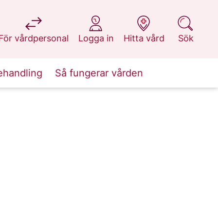
på 1177.se
på 1177.se
på 1177.se
på 1177.se
För vårdpersonal
Logga in
Hitta vård
Sök
ehandling
Så fungerar vården