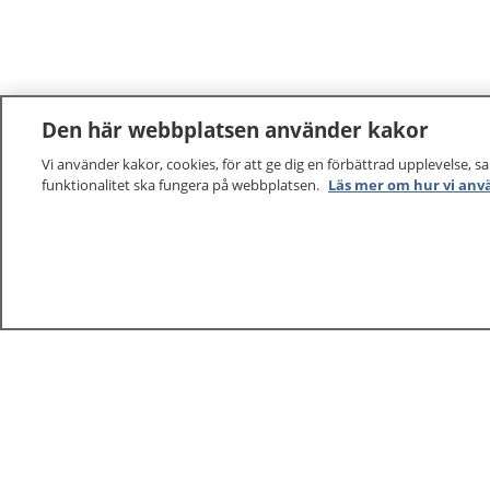
Den här webbplatsen använder kakor
Vi använder kakor, cookies, för att ge dig en förbättrad upplevelse, s
funktionalitet ska fungera på webbplatsen.
Läs mer om hur vi anv
1177
–
tryggt om din hälsa och vård
På 1177.se får du råd om hälsa och information om 
vilka mottagningar du kan kontakta. Logga in för att lä
och göra dina vårdärenden. Ring telefonnummer 1177
sjukvårdsrådgivning dygnet runt.
1177 ger dig råd när du vill må bättre.