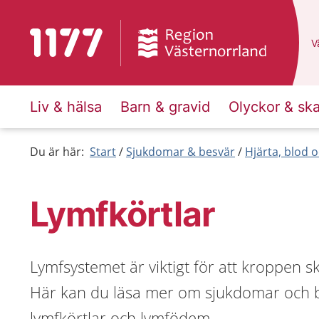
Till startsidan för 1177
D
Vä
Liv & hälsa
Barn & gravid
Olyckor & sk
Du är här:
Start
Sjukdomar & besvär
Hjärta, blod o
Lymfkörtlar
Lymfsystemet är viktigt för att kroppen s
Här kan du läsa mer om sjukdomar och b
lymfkörtlar och lymfödem.