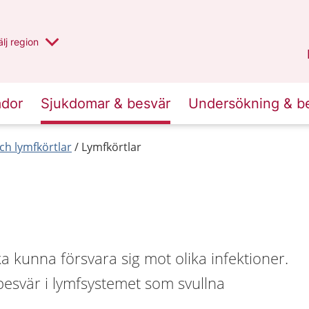
u har valt region
lj
en annan
region
Västernorrland
.
ador
Sjukdomar & besvär
Undersökning & b
ch lymfkörtlar
Lymfkörtlar
ka kunna försvara sig mot olika infektioner.
esvär i lymfsystemet som svullna