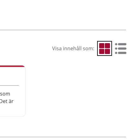
Visa innehåll som:
Visa som rutnät
Visa som 
 som
Det är
är
. Här får