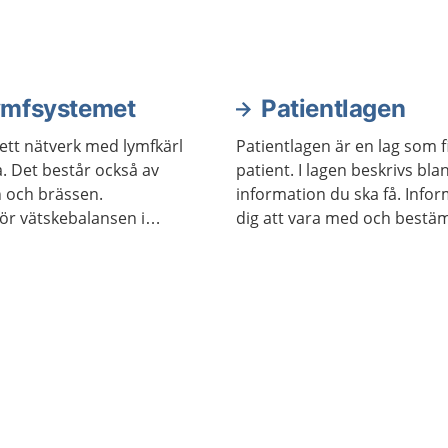
lymfsystemet
Patientlagen
ett nätverk med lymfkärl
Patientlagen är en lag som f
. Det består också av
patient. I lagen beskrivs bla
n och brässen.
information du ska få. Info
för vätskebalansen i
dig att vara med och bestä
s försvar mot infektioner.