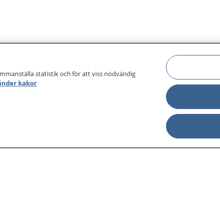
ammanställa statistik och för att viss nödvändig
änder kakor
sjukdomar och
Other languages
sa din journal
Lättläst svenska
 för