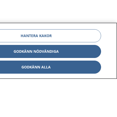
HANTERA KAKOR
GODKÄNN NÖDVÄNDIGA
GODKÄNN ALLA
Om 1177
Kontakt
E-tjänster
Press
Aktuellt
Digital tillgänglighet