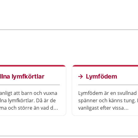
llna lymfkörtlar
Lymfödem
anligt att barn och vuxna
Lymfödem är en svullnad
lna lymfkörtlar. Då är de
spänner och känns tung. 
ma och större än vad de
vanligast efter vissa
vara. Hos små barn kan
cancerbehandlingar. Det 
a små knölar på halsen
viktigt att söka vård tidigt
armhålan.
du veta mer.