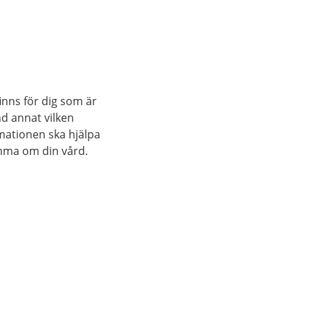
inns för dig som är
nd annat vilken
rmationen ska hjälpa
mma om din vård.