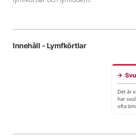
Innehåll - Lymfkörtlar
Svu
Det är v
har svul
ofta öm
brukar 
du märk
eller i 