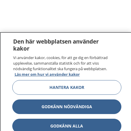
Den här webbplatsen använder
kakor
Vi använder kakor, cookies, för att ge dig en förbättrad
upplevelse, sammanställa statistik och för att viss
nödvändig funktionalitet ska fungera på webbplatsen.
Läs mer om hur vi använder kakor
1177
–
tryggt om din hälsa och vård
HANTERA KAKOR
På 1177.se får du råd om hälsa och information om
sjukdomar och vilka mottagningar du kan kontakta.
GODKÄNN NÖDVÄNDIGA
Logga in för att läsa din journal och göra dina
vårdärenden. Ring telefonnummer 1177 för
sjukvårdsrådgivning dygnet runt.
GODKÄNN ALLA