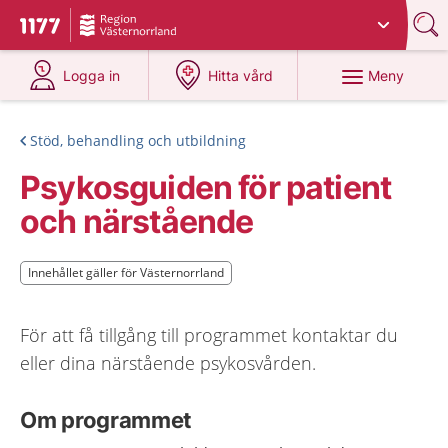
Du har valt region
Västernorrland
.
Till startsidan för 1177
på 1177.se
på 1177.se
Meny
Logga in
Hitta vård
Stöd, behandling och utbildning
Psykosguiden för patient
och närstående
Innehållet gäller för Västernorrland
Innehållet gäller för Västernorrland
För att få tillgång till programmet kontaktar du
eller dina närstående psykosvården.
Om programmet