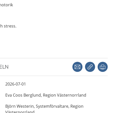
motorik
ch stress.
Dela via mejl
Kopiera län
Skr
KELN
2026-07-01
Eva
Coos Berglund,
Region Västernorrland
Björn
Westerin,
Systemförvaltare,
Region
Västernorrland