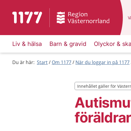
Till startsidan för 1177
D
Vä
Liv & hälsa
Barn & gravid
Olyckor & sk
Du är här:
Start
Om 1177
När du loggar in på 1177
Innehållet gäller för Väste
Innehållet gäller för Väste
Autismut
föräldra