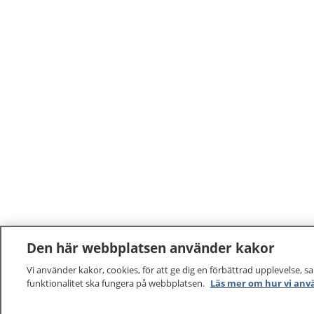
Den här webbplatsen använder kakor
Vi använder kakor, cookies, för att ge dig en förbättrad upplevelse, s
funktionalitet ska fungera på webbplatsen.
Läs mer om hur vi anv
1177
–
tryggt om din hälsa och vård