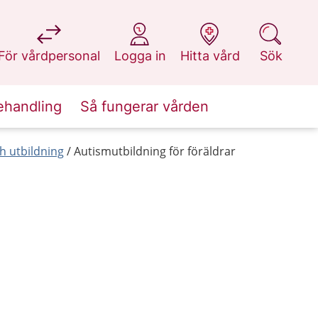
på 1177.se
på 1177.se
på 1177.se
på 1177.se
För vårdpersonal
Logga in
Hitta vård
Sök
ehandling
Så fungerar vården
h utbildning
Autismutbildning för föräldrar