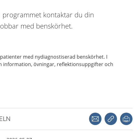
till programmet kontaktar du din
jobbar med benskörhet.
l patienter med nydiagnostiserad benskörhet. I
 information, övningar, reflektionsuppgifter och
Dela via mejl
Kopiera län
Skr
KELN