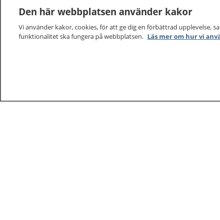
Den här webbplatsen använder kakor
Vi använder kakor, cookies, för att ge dig en förbättrad upplevelse, s
funktionalitet ska fungera på webbplatsen.
Läs mer om hur vi anv
1177
–
tryggt om din hälsa och vård
På 1177.se får du råd om hälsa och information om 
vilka mottagningar du kan kontakta. Logga in för att lä
och göra dina vårdärenden. Ring telefonnummer 1177
sjukvårdsrådgivning dygnet runt.
1177 ger dig råd när du vill må bättre.