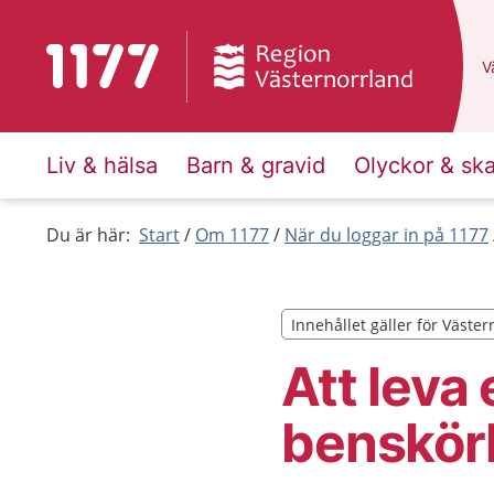
Till startsidan för 1177
D
Vä
Liv & hälsa
Barn & gravid
Olyckor & sk
Du är här:
Start
Om 1177
När du loggar in på 1177
Innehållet gäller för Väste
Innehållet gäller för Väste
Att leva 
benskör