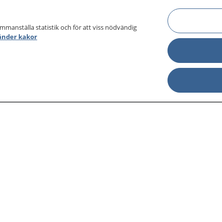
ammanställa statistik och för att viss nödvändig
änder kakor
sjukdomar och
Other languages
sa din journal
Lättläst svenska
 för