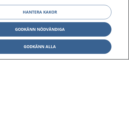
HANTERA KAKOR
GODKÄNN NÖDVÄNDIGA
GODKÄNN ALLA
Om 1177
Kontakt
E-tjänster
Press
Aktuellt
Digital tillgänglighet