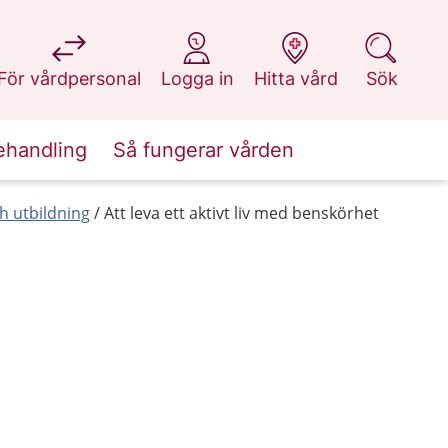
på 1177.se
på 1177.se
på 1177.se
på 1177.se
För vårdpersonal
Logga in
Hitta vård
Sök
ehandling
Så fungerar vården
h utbildning
Att leva ett aktivt liv med benskörhet