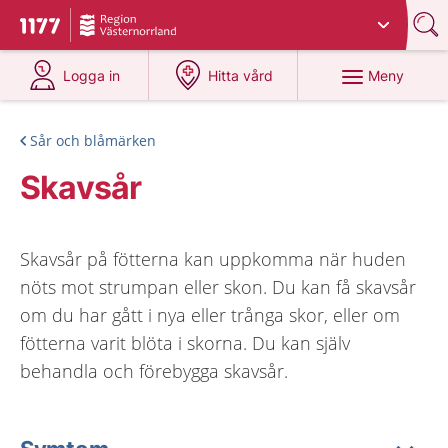
Du har valt region
Västernorrland
.
Till startsidan för 1177
på 1177.se
på 1177.se
Meny
Logga in
Hitta vård
Sår och blåmärken
Skavsår
Skavsår på fötterna kan uppkomma när huden
nöts mot strumpan eller skon. Du kan få skavsår
om du har gått i nya eller trånga skor, eller om
fötterna varit blöta i skorna. Du kan själv
behandla och förebygga skavsår.