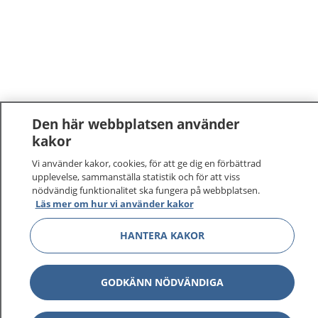
Den här webbplatsen använder
kakor
Vi använder kakor, cookies, för att ge dig en förbättrad
upplevelse, sammanställa statistik och för att viss
nödvändig funktionalitet ska fungera på webbplatsen.
Läs mer om hur vi använder kakor
1177
–
tryggt om din hälsa och vård
HANTERA KAKOR
På 1177.se får du råd om hälsa och information om
sjukdomar och vilka mottagningar du kan kontakta.
GODKÄNN NÖDVÄNDIGA
Logga in för att läsa din journal och göra dina
vårdärenden. Ring telefonnummer 1177 för