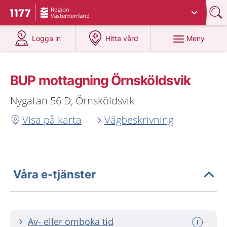
Du har valt region
Västernorrland
.
Till startsidan för 1177
på 1177.se
på 1177.se
Meny
Logga in
Hitta vård
BUP mottagning Örnsköldsvik
Nygatan 56 D, Örnsköldsvik
Visa på karta
Vägbeskrivning
Våra e-tjänster
Av- eller omboka tid