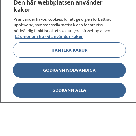
Den här webbplatsen använder
kakor
Vi använder kakor, cookies, för att ge dig en förbättrad
1177
upplevelse, sammanställa statistik och för att viss
–
tryggt om din hälsa och vård
nödvändig funktionalitet ska fungera på webbplatsen.
Läs mer om hur vi använder kakor
På 1177.se får du råd om hälsa och information om
sjukdomar och vilka mottagningar du kan kontakta.
HANTERA KAKOR
Logga in för att läsa din journal och göra dina
vårdärenden. Ring telefonnummer 1177 för
sjukvårdsrådgivning dygnet runt.
GODKÄNN NÖDVÄNDIGA
1177 ger dig råd när du vill må bättre.
GODKÄNN ALLA
Visa inn
1177 på flera språk
Visa inn
Om 1177