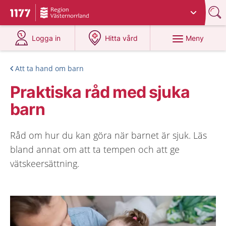
Du har valt region
Västernorrland
.
Till startsidan för 1177
på 1177.se
på 1177.se
Meny
Logga in
Hitta vård
Att ta hand om barn
Praktiska råd med sjuka
barn
Råd om hur du kan göra när barnet är sjuk. Läs
bland annat om att ta tempen och att ge
vätskeersättning.