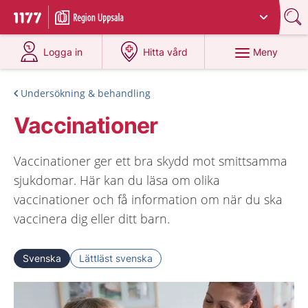
Du har valt region
Uppsala län
.
Till startsidan för 1177
på 1177.se
på 1177.se
Meny
Logga in
Hitta vård
Undersökning & behandling
Vaccinationer
Vaccinationer ger ett bra skydd mot smittsamma
sjukdomar. Här kan du läsa om olika
vaccinationer och få information om när du ska
vaccinera dig eller ditt barn.
Svenska
Lättläst svenska