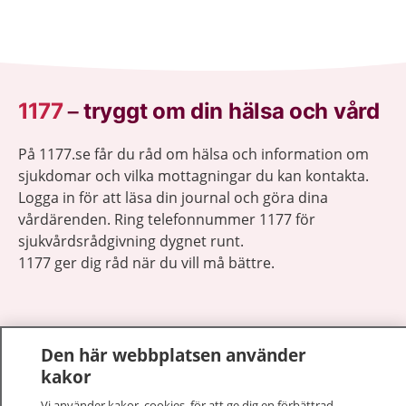
1177
–
tryggt om din hälsa och vård
På 1177.se får du råd om hälsa och information om
sjukdomar och vilka mottagningar du kan kontakta.
Logga in för att läsa din journal och göra dina
vårdärenden. Ring telefonnummer 1177 för
sjukvårdsrådgivning dygnet runt.
1177 ger dig råd när du vill må bättre.
Den här webbplatsen använder
kakor
Visa inn
1177 på flera språk
Vi använder kakor, cookies, för att ge dig en förbättrad