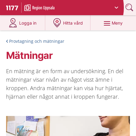
Du har valt region
Uppsala län
.
Till startsidan för 1177
på 1177.se
på 1177.se
Meny
Logga in
Hitta vård
Provtagning och mätningar
Mätningar
En mätning är en form av undersökning. En del
mätningar visar nivån av något visst ämne i
kroppen. Andra mätningar kan visa hur hjärtat,
hjärnan eller något annat i kroppen fungerar.