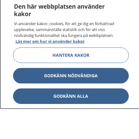
Logga in för att läsa din journal och göra dina
Den här webbplatsen använder
vårdärenden. Ring telefonnummer 1177 för
kakor
sjukvårdsrådgivning dygnet runt.
Vi använder kakor, cookies, för att ge dig en förbättrad
1177 ger dig råd när du vill må bättre.
upplevelse, sammanställa statistik och för att viss
nödvändig funktionalitet ska fungera på webbplatsen.
Läs mer om hur vi använder kakor
HANTERA KAKOR
Visa inn
1177 på flera språk
GODKÄNN NÖDVÄNDIGA
Visa inn
Om 1177
GODKÄNN ALLA
Visa inn
Kontakt
Behandling av personuppgifter