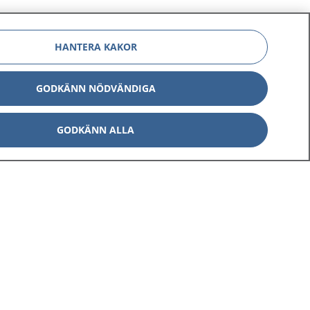
HANTERA KAKOR
GODKÄNN NÖDVÄNDIGA
GODKÄNN ALLA
Om 1177
Kontakt
E-tjänster
Press
Aktuellt
Digital tillgänglighet