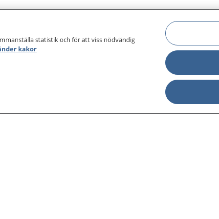
ammanställa statistik och för att viss nödvändig
änder kakor
sjukdomar och
Other languages
sa din journal
Lättläst svenska
 för