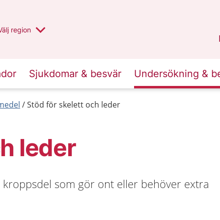
Du har valt region
Välj
en annan
region
Uppsala län
.
ador
Sjukdomar & besvär
Undersökning & b
medel
Stöd för skelett och leder
ch leder
 kroppsdel som gör ont eller behöver extra