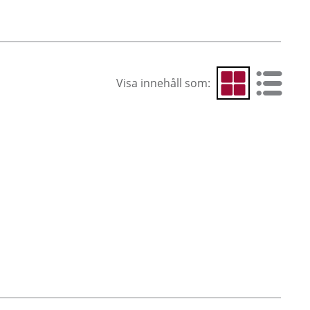
Visa innehåll som:
Visa som rutnät
Visa som 