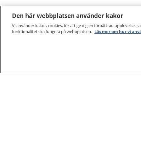
Den här webbplatsen använder kakor
Vi använder kakor, cookies, för att ge dig en förbättrad upplevelse, s
funktionalitet ska fungera på webbplatsen.
Läs mer om hur vi anv
1177
–
tryggt om din hälsa och vård
På 1177.se får du råd om hälsa och information om 
vilka mottagningar du kan kontakta. Logga in för att lä
och göra dina vårdärenden. Ring telefonnummer 1177
sjukvårdsrådgivning dygnet runt.
1177 ger dig råd när du vill må bättre.