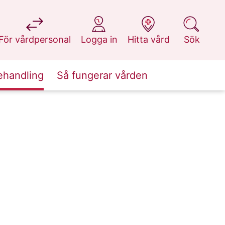
på 1177.se
på 1177.se
på 1177.se
på 1177.se
För vårdpersonal
Logga in
Hitta vård
Sök
ehandling
Så fungerar vården