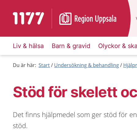
Till startsidan för 1177
Liv & hälsa
Barn & gravid
Olyckor & sk
Du är här:
Start
Undersökning & behandling
Hjälp
Stöd för skelett o
Det finns hjälpmedel som ger stöd för en
stöd.