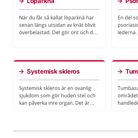
Löparknä
Psor
När du får så kallat löparknä har
En del s
senan längs utsidan av knät blivit
psoriasis
överbelastad. Det gör ont och det
lederna. 
kan ibland ta lång tid innan du blir
sjukdome
bra.
besvär. 
arbeta s
behandli
Systemisk skleros
Tum
Systemisk skleros är en ovanlig
Tumbasar
sjukdom som gör huden stel och
området
kan påverka inre organ. Det är
handleden
vanligt att få besvär i ansiktet, på
och få s
händerna, fingrarna och fötterna.
flesta bl
Du kan även få besvär med
mer kun
blodcirkulationen