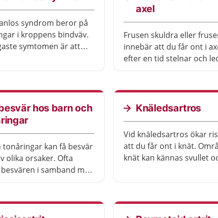
axel
anlos syndrom beror på
ngar i kroppens bindväv.
Frusen skuldra eller fruse
gaste symtomen är att
innebär att du får ont i a
är överrörliga och att
efter en tid stelnar och led
 mycket töjbar. Du kan
att du får sämre rörelsef
flera andra besvär i
 Det finns mycket du kan
att lindra besvären.
besvär hos barn och
Knäledsartros
ringar
Vid knäledsartros ökar ri
att du får ont i knät. Omr
 tonåringar kan få besvär
knät kan kännas svullet o
v olika orsaker. Ofta
Man blir oftast hjälpt av t
besvären i samband med
och ökad kunskap.
ivitet. Det kan till
öra ont, bli svullet eller
ast går besvären över av