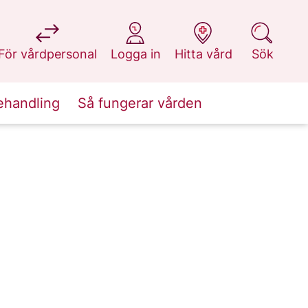
på 1177.se
på 1177.se
på 1177.se
på 1177.se
För vårdpersonal
Logga in
Hitta vård
Sök
ehandling
Så fungerar vården