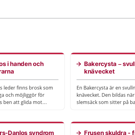
os i handen och
Bakercysta – svul
rarna
knävecket
s leder finns brosk som
En Bakercysta är en svulln
ga och möjliggör för
knävecket. Den bildas nä
ts ben att glida mot
slemsäck som sitter på b
. Vid artros bryts brosket
av knät innehåller mer vä
bare än det byggs upp.
vanligt.
å ont och svårt att greppa
et finns behandling som
ers-Danlos syndrom
Frusen skuldra - 