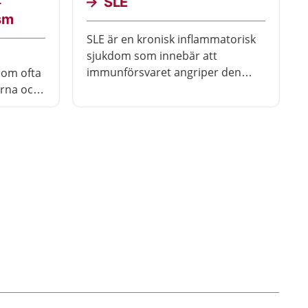
–
SLE
sm
SLE är en kronisk inflammatorisk
sjukdom som innebär att
immunförsvaret angriper den
som ofta
egna kroppen.
erna och
 blir