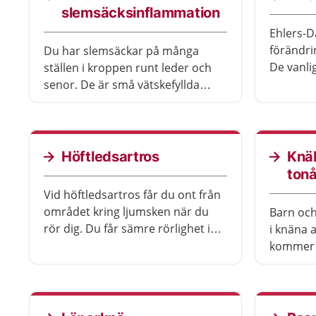
hjälper.
slemsäcksinflammation
Ehlers-D
förändri
Du har slemsäckar på många
De vanli
ställen i kroppen runt leder och
lederna 
senor. De är små vätskefyllda
huden är
påsar som har till uppgift att
också få 
skydda lederna och underlätta
kroppen.
rörelserna. Slemsäckarna kan bli
göra för 
irriterade om en led eller sena
Höftledsartros
Knä
överbelastas, eller om de utsätts
tonå
för ett långvarigt tryck.
Vid höftledsartros får du ont från
området kring ljumsken när du
Barn och
rör dig. Du får sämre rörlighet i
i knäna a
höften när brosket och ledytan
kommer 
förändras och förtunnas. Man blir
fysisk akt
oftast hjälpt av träning och ökad
exempel g
kunskap.
ömt. Oft
sig själv.