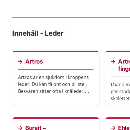
Innehåll - Leder
Artros
Artr
fing
Artros är en sjukdom i kroppens
leder. Du kan få ont och bli stel.
I handen
Besvären sitter ofta i knäleder,
ger stad
höftleder, fingrarnas leder, ryggen
skelette
och stortåns grundled. Det finns
varandra
behandling som kan hjälpa.
ned snab
Du kan f
saker. D
Bursit –
Ehl