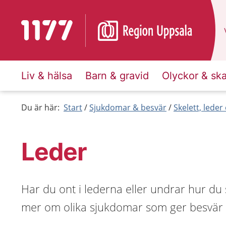
Till startsidan för 1177
Liv & hälsa
Barn & gravid
Olyckor & sk
Du är här:
Start
Sjukdomar & besvär
Skelett, lede
Leder
Har du ont i lederna eller undrar hur du 
mer om olika sjukdomar som ger besvär