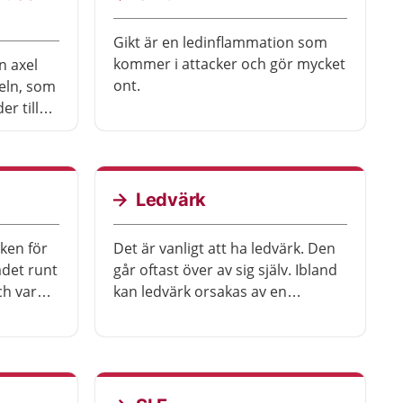
Gikt är en ledinflammation som
kommer i attacker och gör mycket
n axel
ont.
xeln, som
er till
örmåga.
Ledvärk
sken för
Det är vanligt att ha ledvärk. Den
ådet runt
går oftast över av sig själv. Ibland
ch varmt.
kan ledvärk orsakas av en
räning
sjukdom.