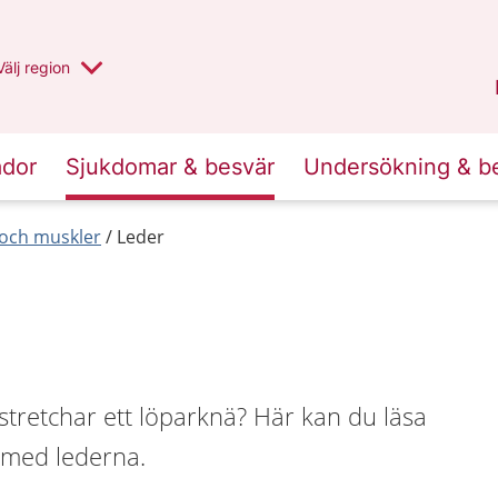
Du har valt region
Välj
en annan
region
Uppsala län
.
ador
Sjukdomar & besvär
Undersökning & b
r och muskler
Leder
stretchar ett löparknä? Här kan du läsa
 med lederna.