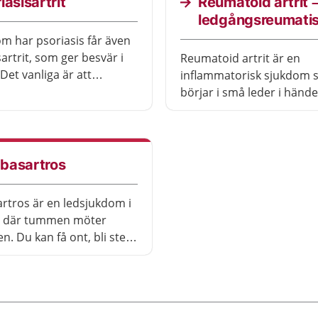
iasisartrit
Reumatoid artrit 
ledgångsreumati
om har psoriasis får även
artrit, som ger besvär i
Reumatoid artrit är en
Det vanliga är att
inflammatorisk sjukdom 
n endast ger lätta
börjar i små leder i händ
Du kan ofta leva och
fötterna. Lederna svullnar,
om vanligt. Det finns
ömma och du får ont.
ng som hjälper.
basartros
tros är en ledsjukdom i
 där tummen möter
. Du kan få ont, bli stel
vårt att greppa saker. De
ir hjälpta av träning och
skap om artros.