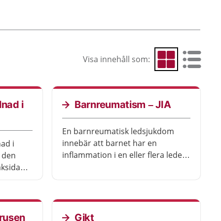
Visa innehåll som:
Visa som rutnät
Visa som 
lnad i
Barnreumatism – JIA
En barnreumatisk ledsjukdom
innebär att barnet har en
ad i
inflammation i en eller flera leder.
r den
Barnet får ont och har svårt att
aksidan
röra sig. Sjukdomen är ovanlig
tska än
och orsaken är oftast okänd.
frusen
Gikt