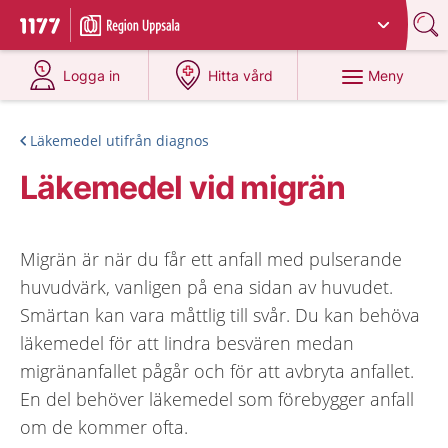
Du har valt region
Uppsala län
.
Till startsidan för 1177
på 1177.se
på 1177.se
Meny
Logga in
Hitta vård
Läkemedel utifrån diagnos
Läkemedel vid migrän
Migrän är när du får ett anfall med pulserande
huvudvärk, vanligen på ena sidan av huvudet.
Smärtan kan vara måttlig till svår. Du kan behöva
läkemedel för att lindra besvären medan
migränanfallet pågår och för att avbryta anfallet.
En del behöver läkemedel som förebygger anfall
om de kommer ofta.