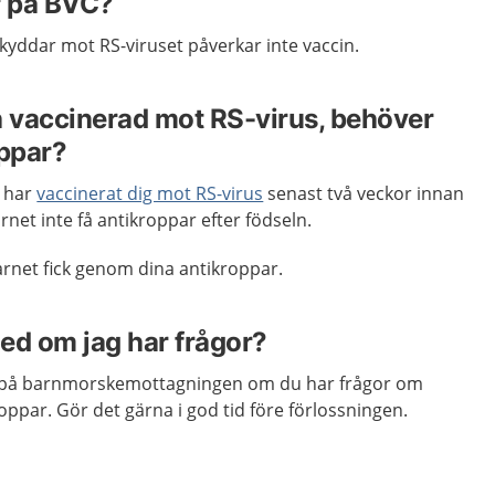
r på BVC?
kyddar mot RS-viruset påverkar inte vaccin.
h vaccinerad mot RS-virus, behöver
oppar?
d har
vaccinerat dig mot RS-virus
senast två veckor innan
net inte få antikroppar efter födseln.
rnet fick genom dina antikroppar.
ed om jag har frågor?
på barnmorskemottagningen om du har frågor om
ppar. Gör det gärna i god tid före förlossningen.