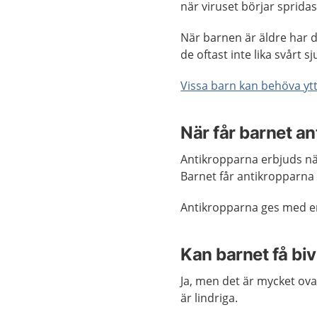
när viruset börjar sprida
När barnen är äldre har d
de oftast inte lika svårt 
Vissa barn kan behöva yt
När får barnet a
Antikropparna erbjuds när
Barnet får antikropparna a
Antikropparna ges med en 
Kan barnet få bi
Ja, men det är mycket ov
är lindriga.