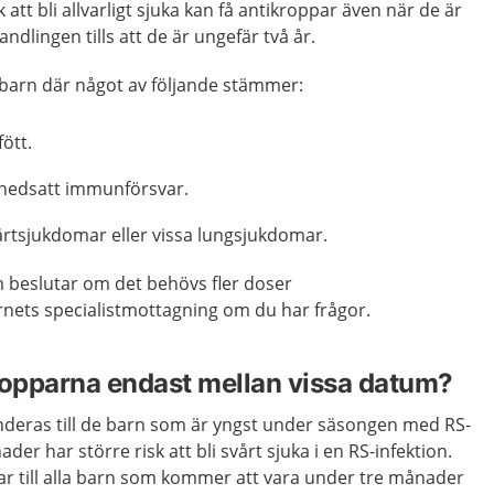
att bli allvarligt sjuka kan få antikroppar även när de är
dlingen tills att de är ungefär två år.
a barn där något av följande stämmer:
fött.
 nedsatt immunförsvar.
ärtsjukdomar eller vissa lungsjukdomar.
m beslutar om det behövs fler doser
rnets specialistmottagning om du har frågor.
ropparna endast mellan vissa datum?
eras till de barn som är yngst under säsongen med RS-
der har större risk att bli svårt sjuka i en RS-infektion.
ar till alla barn som kommer att vara under tre månader