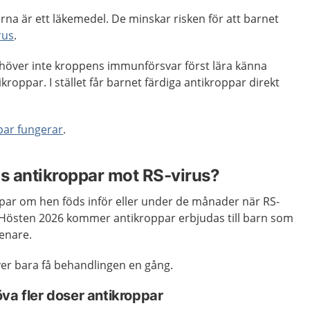
na är ett läkemedel. De minskar risken för att barnet
rus
.
över inte kroppens immunförsvar först lära känna
ikroppar. I stället får barnet färdiga antikroppar direkt
par fungerar
.
ds antikroppar mot RS-virus?
ppar om hen föds inför eller under de månader när RS-
 Hösten 2026 kommer antikroppar erbjudas till barn som
senare.
ver bara få behandlingen en gång.
va fler doser antikroppar