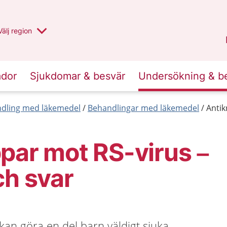
Du har valt region
Välj
en annan
region
Uppsala län
.
ador
Sjukdomar & besvär
Undersökning & b
dling med läkemedel
Behandlingar med läkemedel
Antik
par mot RS-virus –
ch svar
 kan göra en del barn väldigt sjuka.