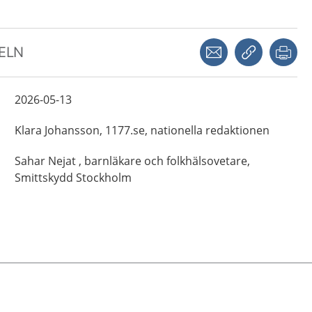
Dela via mejl
Kopiera län
Skr
KELN
2026-05-13
Klara
Johansson,
1177.se, nationella redaktionen
Sahar
Nejat ,
barnläkare och folkhälsovetare,
Smittskydd Stockholm