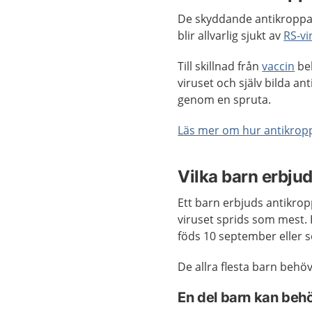
De skyddande antikroppar
blir allvarlig sjukt av
RS-vi
Till skillnad från
vaccin
beh
viruset och själv bilda ant
genom en spruta.
Läs mer om hur antikrop
Vilka barn erbju
Ett barn erbjuds antikro
viruset sprids som mest.
föds 10 september eller 
De allra flesta barn behö
En del barn kan behö