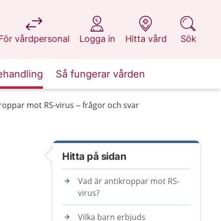
på 1177.se
på 1177.se
på 1177.se
på 1177.se
För vårdpersonal
Logga in
Hitta vård
Sök
ehandling
Så fungerar vården
roppar mot RS-virus – frågor och svar
Hitta på sidan
Vad är antikroppar mot RS-
virus?
Vilka barn erbjuds