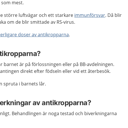
s som mest.
e större luftvägar och ett starkare
immunförsvar
. Då blir
sjuka om de blir smittade av RS-virus.
terligare doser av antikropparna
.
ntikropparna?
 barnet är på förlossningen eller på BB-avdelningen.
ntingen direkt efter födseln eller vid ett återbesök.
spruta i barnets lår.
verkningar av antikropparna?
anligt. Behandlingen är noga testad och biverkningarna