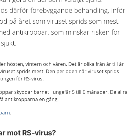
ds därför förebyggande behandling, inför
od på året som viruset sprids som mest.
ed antikroppar, som minskar risken för
 sjukt.
r hösten, vintern och våren. Det är olika från år till år
iruset sprids mest. Den perioden när viruset sprids
songen för RS-virus.
par skyddar barnet i ungefär 5 till 6 månader. De allra
 få antikropparna en gång.
 barn
.
ar mot RS-virus?