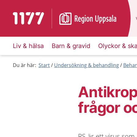
Till startsidan för 1177
Liv & hälsa
Barn & gravid
Olyckor & sk
Du är här:
Start
Undersökning & behandling
Behan
Antikrop
frågor o
RS är ett virus som