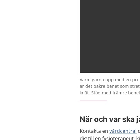
Värm gärna upp med en prom
är det bakre benet som stretc
knät. Stöd med främre benet
När och var ska 
Kontakta en
vårdcentral
o
dig till en fysioterapeut, 