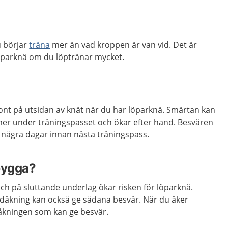
u börjar
träna
mer än vad kroppen är van vid. Det är
 löparknä om du löptränar mycket.
r ont på utsidan av knät när du har löparknä. Smärtan kan
er under träningspasset och ökar efter hand. Besvären
r några dagar innan nästa träningspass.
bygga?
ch på sluttande underlag ökar risken för löparknä.
idåkning kan också ge sådana besvär. När du åker
lsåkningen som kan ge besvär.