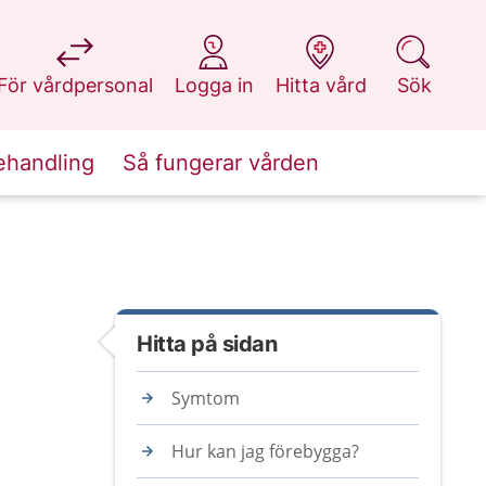
på 1177.se
på 1177.se
på 1177.se
på 1177.se
För vårdpersonal
Logga in
Hitta vård
Sök
ehandling
Så fungerar vården
Hitta på sidan
Symtom
Hur kan jag förebygga?