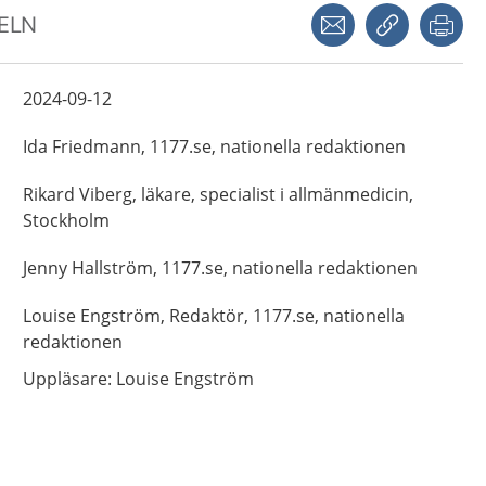
Dela via mejl
Kopiera län
Skr
KELN
2024-09-12
Ida
Friedmann,
1177.se, nationella redaktionen
Rikard
Viberg,
läkare, specialist i allmänmedicin,
Stockholm
Jenny
Hallström,
1177.se, nationella redaktionen
Louise
Engström,
Redaktör,
1177.se, nationella
redaktionen
Uppläsare: Louise Engström