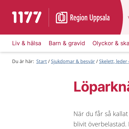
Till startsidan för 1177
Liv & hälsa
Barn & gravid
Olyckor & sk
Du är här:
Start
Sjukdomar & besvär
Skelett, lede
Löparkn
När du får så kalla
blivit överbelastad.