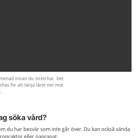
enad innan du stretchar. Det
has för att tänja låret ner mot
.
jag söka vård?
m du har besvär som inte går över. Du kan också vända
kiropraktor eller naprapat.