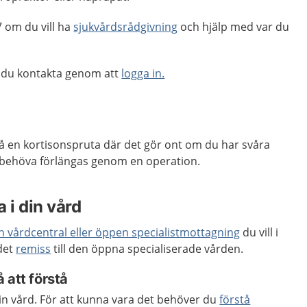
 om du vill ha
sjukvårdsrådgivning
och hjälp med var du
 du kontakta genom att
logga in.
 få en kortisonspruta där det gör ont om du har svåra
 behöva förlängas genom en operation.
 i din vård
en vårdcentral eller öppen specialistmottagning
du vill i
 det
remiss
till den öppna specialiserade vården.
 att förstå
 din vård. För att kunna vara det behöver du
förstå