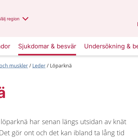
Du har valt region
Välj
en annan
region
Uppsala län
.
ador
Sjukdomar & besvär
Undersökning & b
r och muskler
Leder
Löparknä
ä
t löparknä har senan längs utsidan av knät
 Det gör ont och det kan ibland ta lång tid