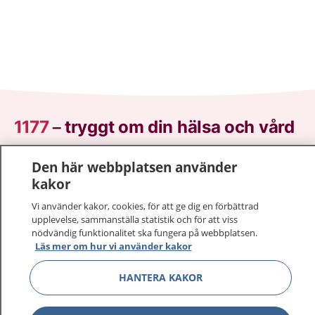
1177
–
tryggt om din hälsa och vård
På 1177.se får du råd om hälsa och information om
Den här webbplatsen använder
sjukdomar och vilka mottagningar du kan kontakta.
kakor
Logga in för att läsa din journal och göra dina
Vi använder kakor, cookies, för att ge dig en förbättrad
vårdärenden. Ring telefonnummer 1177 för
upplevelse, sammanställa statistik och för att viss
sjukvårdsrådgivning dygnet runt.
nödvändig funktionalitet ska fungera på webbplatsen.
1177 ger dig råd när du vill må bättre.
Läs mer om hur vi använder kakor
HANTERA KAKOR