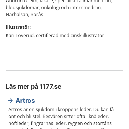
Gudrun
Greim,
läkare, specialist i allmänmedicin,
blodsjukdomar, onkologi och internmedicin,
Närhälsan,
Borås
Illustratör
:
Kari
Toverud,
certifierad medicinsk illustratör
Läs mer på 1177.se
Artros
Artros är en sjukdom i kroppens leder. Du kan få
ont och bli stel. Besvären sitter ofta i knäleder,
höftleder, fingrarnas leder, ryggen och stortåns