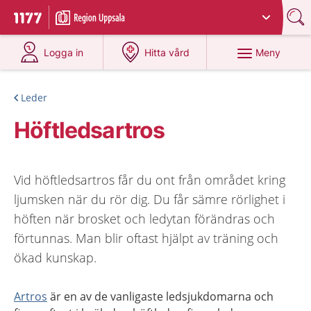
Du har valt region
Uppsala län
.
Till startsidan för 1177
på 1177.se
på 1177.se
Meny
Logga in
Hitta vård
Leder
Höftledsartros
Vid höftledsartros får du ont från området kring
ljumsken när du rör dig. Du får sämre rörlighet i
höften när brosket och ledytan förändras och
förtunnas. Man blir oftast hjälpt av träning och
ökad kunskap.
Artros
är en av de vanligaste ledsjukdomarna och