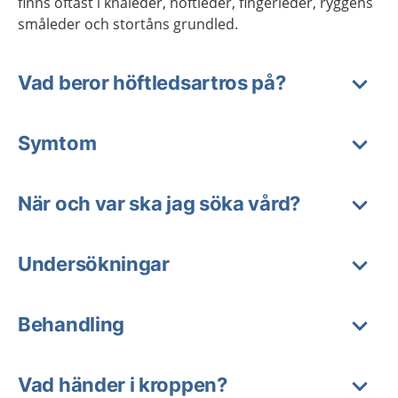
finns oftast i knäleder, höftleder, fingerleder, ryggens
småleder och stortåns grundled.
Vad beror höftledsartros på?
Symtom
När och var ska jag söka vård?
Undersökningar
Behandling
Vad händer i kroppen?