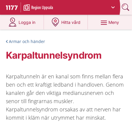
Du har valt region
Uppsala län
.
Till startsidan för 1177
på 1177.se
på 1177.se
Meny
Logga in
Hitta vård
Armar och händer
Karpaltunnelsyndrom
Karpaltunneln är en kanal som finns mellan flera
ben och ett kraftigt ledband i handloven. Genom
kanalen går den viktiga medianusnerven och
senor till fingrarnas muskler.
Karpaltunnelsyndrom orsakas av att nerven har
kommit i kläm när utrymmet har minskat.