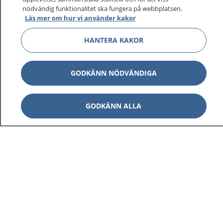
1177 ger dig råd när du vill må bättre.
nödvändig funktionalitet ska fungera på webbplatsen.
Läs mer om hur vi använder kakor
HANTERA KAKOR
Visa inn
1177 på flera språk
GODKÄNN NÖDVÄNDIGA
Visa inn
Om 1177
GODKÄNN ALLA
Visa inn
Kontakt
Behandling av personuppgifter
Hantering av kakor
Inställningar för kakor