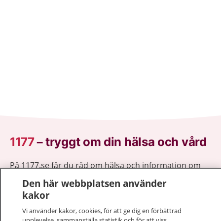
1177
–
tryggt om din hälsa och vård
På 1177.se får du råd om hälsa och information om
sjukdomar och vilka mottagningar du kan kontakta.
Den här webbplatsen använder
Logga in för att läsa din journal och göra dina
kakor
vårdärenden. Ring telefonnummer 1177 för
Vi använder kakor, cookies, för att ge dig en förbättrad
sjukvårdsrådgivning dygnet runt.
upplevelse, sammanställa statistik och för att viss