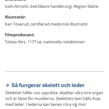
Isam
Atroshi,
överläkare handkirurgi,
Region Skåne
Illustratör
:
Kari
Toverud,
certifierad medicinsk illustratör
Filmproducent
:
Tobias
Nirs,
1177.se, nationella redaktionen
Så fungerar skelett och leder
Aktuella artiklar
Skelettet håller oss upprätta, skyddar våra inre organ
och är fäste för musklerna. Skelettets ben hålls ihop
med leder. I lederna kan benen röra sig mot